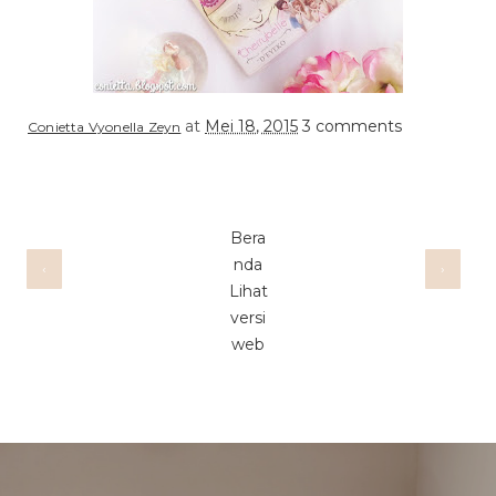
at
Mei 18, 2015
3 comments
Conietta Vyonella Zeyn
Bera
nda
‹
›
Lihat
versi
web