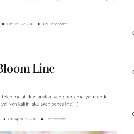
On
Mei 22, 2019
No Comment
'Bloom Line
etelah melahirkan anakku yang pertama, yaitu dede
a! Nah kali ini aku akan bahas line[....]
On
April 05, 2019
1 comment