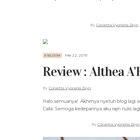
By
Conietta Vyonella Zeyn
Mei 22, 2019
A'BLOOM
Review : Althea A
By
Conietta Vyonella Zeyn
Halo semuanya! Akhirnya nyetuh blog lagi s
Calla. Semoga kedepannya aku rajin nulis lagi y
By
Conietta Vyonella Zeyn