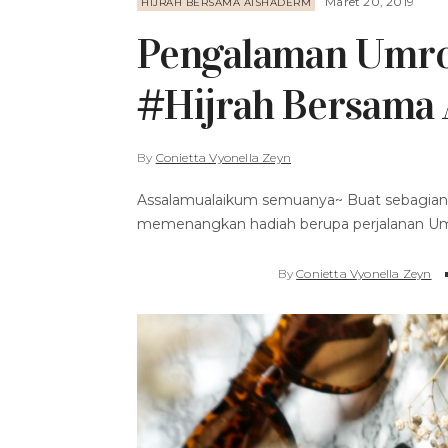
Maret 20, 2019
HIJRAH BERSAMA AISHADERM
Pengalaman Umroh
#Hijrah Bersama A
By
Conietta Vyonella Zeyn
Assalamualaikum semuanya~ Buat sebagian p
memenangkan hadiah berupa perjalanan Umro
By
Conietta Vyonella Zeyn