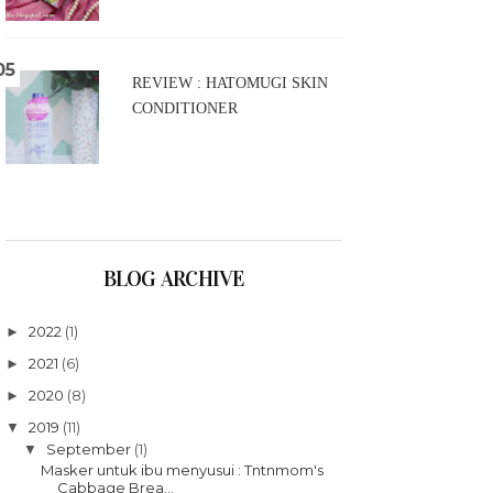
REVIEW : HATOMUGI SKIN
CONDITIONER
BLOG ARCHIVE
2022
(1)
►
2021
(6)
►
2020
(8)
►
2019
(11)
▼
September
(1)
▼
Masker untuk ibu menyusui : Tntnmom's
Cabbage Brea...