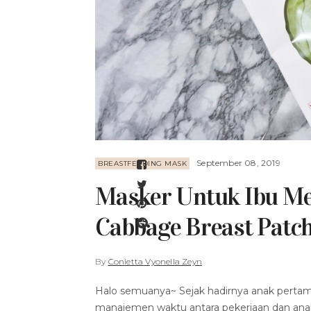
September 08, 2019
BREASTFEEDING MASK
Masker Untuk Ibu Me
Cabbage Breast Patc
By
Conietta Vyonella Zeyn
Halo semuanya~ Sejak hadirnya anak pertamaku
manajemen waktu antara pekerjaan dan anak.