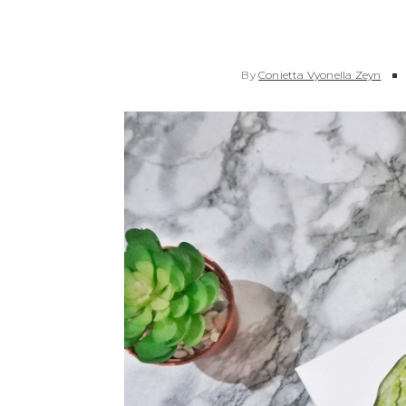
By
Conietta Vyonella Zeyn