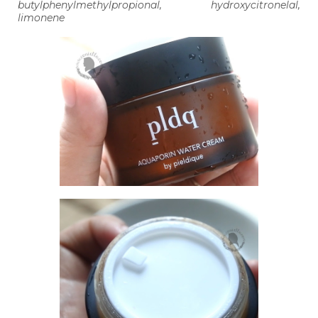
butylphenylmethylpropional, hydroxycitronelal,
limonene