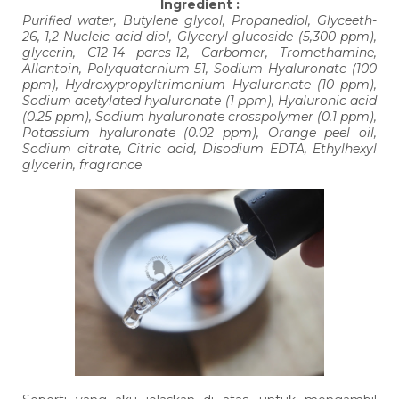
Ingredient :
Purified water, Butylene glycol, Propanediol, Glyceeth-
26, 1,2-Nucleic acid diol, Glyceryl glucoside (5,300 ppm),
glycerin, C12-14 pares-12, Carbomer, Tromethamine,
Allantoin, Polyquaternium-51, Sodium Hyaluronate (100
ppm), Hydroxypropyltrimonium Hyaluronate (10 ppm),
Sodium acetylated hyaluronate (1 ppm), Hyaluronic acid
(0.25 ppm), Sodium hyaluronate crosspolymer (0.1 ppm),
Potassium hyaluronate (0.02 ppm), Orange peel oil,
Sodium citrate, Citric acid, Disodium EDTA, Ethylhexyl
glycerin, fragrance