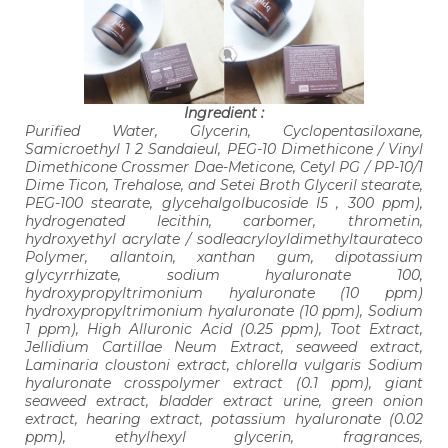
Ingredient :
Purified Water, Glycerin, Cyclopentasiloxane,
Samicroethyl 1 2 Sandaieul, PEG-10 Dimethicone / Vinyl
Dimethicone Crossmer Dae-Meticone, Cetyl PG / PP-10/1
Dime Ticon, Trehalose, and Setei Broth Glyceril stearate,
PEG-100 stearate, glycehalgolbucoside I5 , 300 ppm),
hydrogenated lecithin, carbomer, thrometin,
hydroxyethyl acrylate / sodleacryloyldimethyltaurateco
Polymer, allantoin, xanthan gum, dipotassium
glycyrrhizate, sodium hyaluronate 100,
hydroxypropyltrimonium hyaluronate (10 ppm)
hydroxypropyltrimonium hyaluronate (10 ppm), Sodium
1 ppm), High Alluronic Acid (0.25 ppm), Toot Extract,
Jellidium Cartillae Neum Extract, seaweed extract,
Laminaria cloustoni extract, chlorella vulgaris Sodium
hyaluronate crosspolymer extract (0.1 ppm), giant
seaweed extract, bladder extract urine, green onion
extract, hearing extract, potassium hyaluronate (0.02
ppm), ethylhexyl glycerin, fragrances,