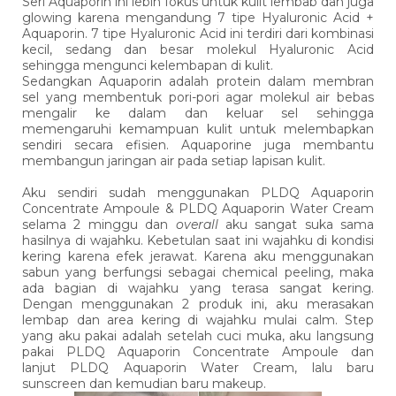
Seri Aquaporin ini lebih fokus untuk kulit lembab dan juga
glowing karena mengandung 7 tipe Hyaluronic Acid +
Aquaporin. 7 tipe Hyaluronic Acid ini terdiri dari kombinasi
kecil, sedang dan besar molekul Hyaluronic Acid
sehingga mengunci kelembapan di kulit.
Sedangkan Aquaporin adalah protein dalam membran
sel yang membentuk pori-pori agar molekul air bebas
mengalir ke dalam dan keluar sel sehingga
memengaruhi kemampuan kulit untuk melembapkan
sendiri secara efisien. Aquaporine juga membantu
membangun jaringan air pada setiap lapisan kulit.
Aku sendiri sudah menggunakan PLDQ Aquaporin
Concentrate Ampoule & PLDQ Aquaporin Water Cream
selama 2 minggu dan
overall
aku sangat suka sama
hasilnya di wajahku. Kebetulan saat ini wajahku di kondisi
kering karena efek jerawat. Karena aku menggunakan
sabun yang berfungsi sebagai chemical peeling, maka
ada bagian di wajahku yang terasa sangat kering.
Dengan menggunakan 2 produk ini, aku merasakan
lembap dan area kering di wajahku mulai calm. Step
yang aku pakai adalah setelah cuci muka, aku langsung
pakai PLDQ Aquaporin Concentrate Ampoule dan
lanjut PLDQ Aquaporin Water Cream, lalu baru
sunscreen dan kemudian baru makeup.