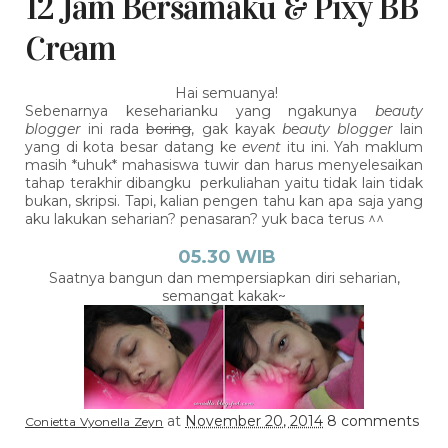
12 Jam Bersamaku & Pixy BB
Cream
Hai semuanya!
Sebenarnya keseharianku yang ngakunya
beauty
blogger
ini rada
boring
, gak kayak
beauty blogger
lain
yang di kota besar datang ke
event
itu ini. Yah maklum
masih *uhuk* mahasiswa tuwir dan harus menyelesaikan
tahap terakhir dibangku perkuliahan yaitu tidak lain tidak
bukan, skripsi. Tapi, kalian pengen tahu kan apa saja yang
aku lakukan seharian? penasaran? yuk baca terus ^^
05.30 WIB
Saatnya bangun dan mempersiapkan diri seharian,
semangat kakak~
at
November 20, 2014
8 comments
Conietta Vyonella Zeyn