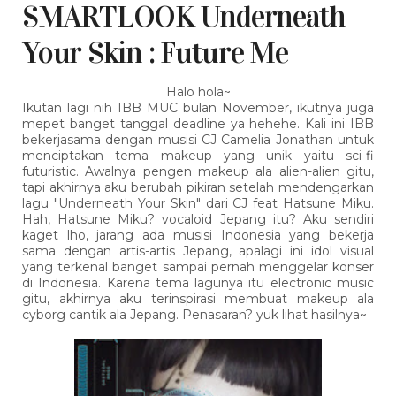
SMARTLOOK Underneath
Your Skin : Future Me
Halo hola~
Ikutan lagi nih IBB MUC bulan November, ikutnya juga
mepet banget tanggal deadline ya hehehe. Kali ini IBB
bekerjasama dengan musisi CJ Camelia Jonathan untuk
menciptakan tema makeup yang unik yaitu sci-fi
futuristic. Awalnya pengen makeup ala alien-alien gitu,
tapi akhirnya aku berubah pikiran setelah mendengarkan
lagu "Underneath Your Skin" dari CJ feat Hatsune Miku.
Hah, Hatsune Miku? vocaloid Jepang itu? Aku sendiri
kaget lho, jarang ada musisi Indonesia yang bekerja
sama dengan artis-artis Jepang, apalagi ini idol visual
yang terkenal banget sampai pernah menggelar konser
di Indonesia. Karena tema lagunya itu electronic music
gitu, akhirnya aku terinspirasi membuat makeup ala
cyborg cantik ala Jepang. Penasaran? yuk lihat hasilnya~