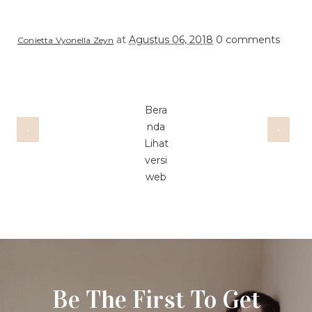
at
Agustus 06, 2018
0 comments
Conietta Vyonella Zeyn
Bera
nda
‹
›
Lihat
versi
web
Be The First To Get