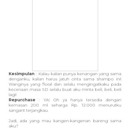
Kesimpulan
: Kalau kalian punya kenangan yang sama
denganku, kalian harus jatuh cinta sama shampo ini!
Wanginya yang floral dan selalu mengingatkaku pada
keceriaan masa SD selalu buat aku minta beli, beli, beli
lagi!
Repurchase
: YA! Oh ya hanya tersedia dengan
kemasan 200 ml seharga Rp. 12.000 menurutku
sangant terjangkau.
Jadi, ada yang mau kangen-kangenan bareng sama
aku?