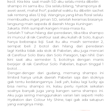
kecil. Kira-kira saat masih SD aku selalu minta dibeliin
shampo ini sama ibu. Dia selalu bilang, "shamponya di
awet-awet, mahal lho!", padahal waktu itu dibeliin sachet
sak renteng alias 12 biji. Wanginya yang khas floral selalu
membuatku inget jaman SD, setelah keramas biasanya
langsung main sepeda di daerah Mega Kuningan
Jakarta. Ihhh sumpah kangen masa-masa itu.
Setelah 7 tahun hilang dari peredaran, tiba-tiba shampo
ini muncul di rak Carefour saat aku kuliah di Solo, itupun
hanya beberapa biji. Saat itu aku masih semester 2,
sempat beli 2 botol dan hilang dari peredaran
lagi! Ketika tidak ada stok di Pabelan, aku juga mencari
di Carefour Solo Baru dan Solo Paragon, tapi nihil. Dan
kini saat aku semester 5, botolnya dengan manis
berjejer di rak Carefour Solo Pabelan, itupun tinggal 1
botol. . .
Denger-denger dari gudang, memang shampo ini
limited hanya untuk daerah Pabelan saja dan stoknya
gak tentu kedatangannya. Jadi yah, kalau lagi lucky aja
bisa nemu shampo ini, kalau perlu nyetok sekalian
soalnya banyak juga yang kangen sama shampo ini.
Aku juga sering menggunakan varian lain seperti Hello
Hydration dan Colour My Shine, tapi gak ada satupun
yang wanginya mirip.