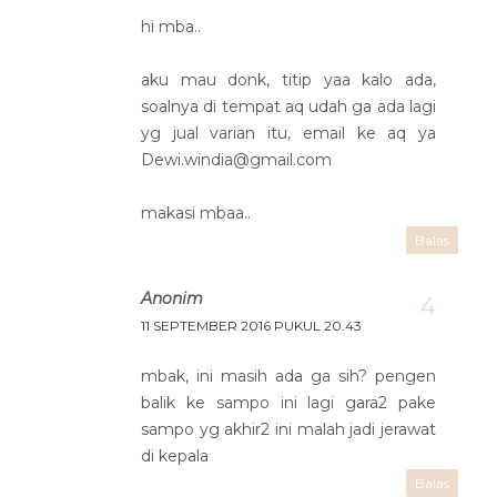
hi mba..
aku mau donk, titip yaa kalo ada,
soalnya di tempat aq udah ga ada lagi
yg jual varian itu, email ke aq ya
Dewi.windia@gmail.com
makasi mbaa..
Balas
Anonim
11 SEPTEMBER 2016 PUKUL 20.43
mbak, ini masih ada ga sih? pengen
balik ke sampo ini lagi gara2 pake
sampo yg akhir2 ini malah jadi jerawat
di kepala
Balas