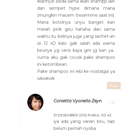
iklannya! Beda sama iklan shampp lain
dan sempet hype dimana mana
(mungkin macem tresemme saat ini).
Mana botolnya unyu banget kan
merah pink gitu hahaha dan sama
waktu itu belinya juga yang sachet-an
isi 12 xD kalo gak salah ada warna
birunya yg versi kaya gini jg kan ya..
cuma aku gak cocok pake shampoo
ini ketombean.
Pake shampoo ini lebi ke nostalgia ya
wkwkwk
Balas
Conietta Vyonella Zeyn
31 DESEMBER 2012 PUKUL 00.42
iya ada yang varian biru, tapi
belum pernah nyoba