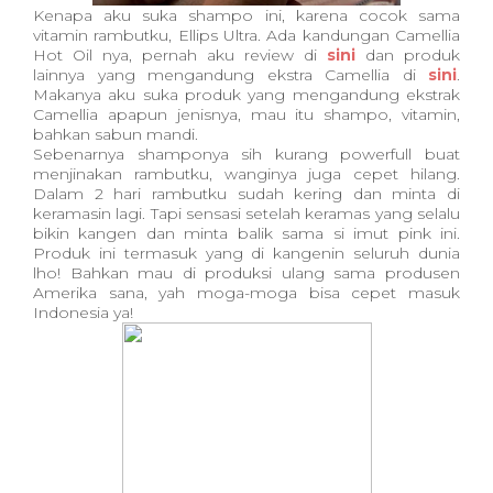
Kenapa aku suka shampo ini, karena cocok sama
vitamin rambutku, Ellips Ultra. Ada kandungan Camellia
Hot Oil nya, pernah aku review di
sini
dan produk
lainnya yang mengandung ekstra Camellia di
sini
.
Makanya aku suka produk yang mengandung ekstrak
Camellia apapun jenisnya, mau itu shampo, vitamin,
bahkan sabun mandi.
Sebenarnya shamponya sih kurang powerfull buat
menjinakan rambutku, wanginya juga cepet hilang.
Dalam 2 hari rambutku sudah kering dan minta di
keramasin lagi. Tapi sensasi setelah keramas yang selalu
bikin kangen dan minta balik sama si imut pink ini.
Produk ini termasuk yang di kangenin seluruh dunia
lho! Bahkan mau di produksi ulang sama produsen
Amerika sana, yah moga-moga bisa cepet masuk
Indonesia ya!