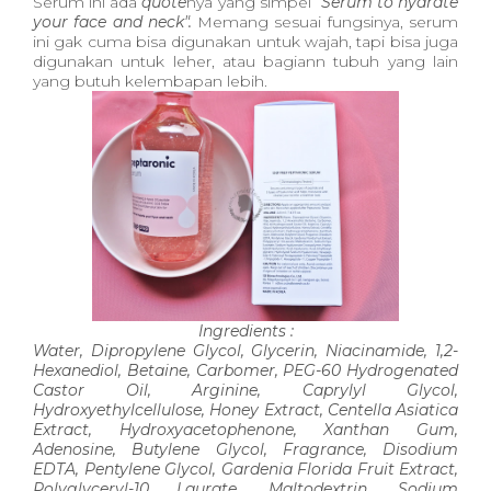
Serum ini ada
quote
nya yang simpel
"Serum to hydrate
your face and neck".
Memang sesuai fungsinya, serum
ini gak cuma bisa digunakan untuk wajah, tapi bisa juga
digunakan untuk leher, atau bagiann tubuh yang lain
yang butuh kelembapan lebih.
Ingredients :
Water, Dipropylene Glycol, Glycerin, Niacinamide, 1,2-
Hexanediol, Betaine, Carbomer, PEG-60 Hydrogenated
Castor Oil, Arginine, Caprylyl Glycol,
Hydroxyethylcellulose, Honey Extract, Centella Asiatica
Extract, Hydroxyacetophenone, Xanthan Gum,
Adenosine, Butylene Glycol, Fragrance, Disodium
EDTA, Pentylene Glycol, Gardenia Florida Fruit Extract,
Polyglyceryl-10 Laurate, Maltodextrin, Sodium