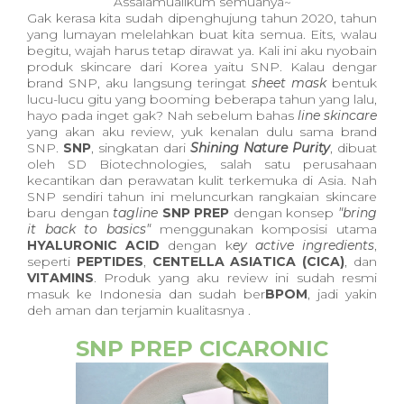
Assalamualikum semuanya~
Gak kerasa kita sudah dipenghujung tahun 2020, tahun
yang lumayan melelahkan buat kita semua. Eits, walau
begitu, wajah harus tetap dirawat ya. Kali ini aku nyobain
produk skincare dari Korea yaitu SNP. Kalau dengar
brand SNP, aku langsung teringat
sheet mask
bentuk
lucu-lucu gitu yang booming beberapa tahun yang lalu,
hayo pada inget gak? Nah sebelum bahas
line skincare
yang akan aku review, yuk kenalan dulu sama brand
SNP.
SNP
, singkatan dari
Shining Nature Purity
, d
ibuat
oleh SD Biotechnologies, salah satu perusahaan
kecantikan dan perawatan kulit terkemuka di Asia. Nah
SNP sendiri tahun ini meluncurkan rangkaian skincare
baru dengan
tagline
SNP PREP
dengan konsep
"bring
it back to basics"
menggunakan komposisi utama
HYALURONIC ACID
dengan k
ey active ingredients
,
seperti
PEPTIDES
,
CENTELLA ASIATICA (CICA)
, dan
VITAMINS
. Produk yang aku review ini sudah resmi
masuk ke Indonesia dan sudah ber
BPOM
, jadi yakin
deh aman dan terjamin kualitasnya .
SNP PREP CICARONIC