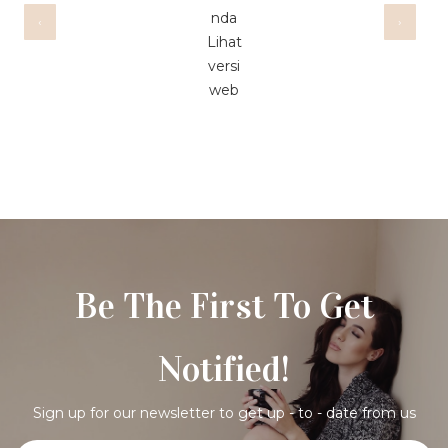
nda
‹
›
Lihat
versi
web
Be The First To Get
Notified!
Sign up for our newsletter to get up - to - date from us