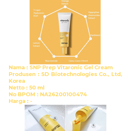
Nama : SNP Prep Vitaronic Gel Cream
Produsen : SD Biotechnologies Co., Ltd,
Korea
Netto : 50 ml
No BPOM : NA26200100474
Harga : -