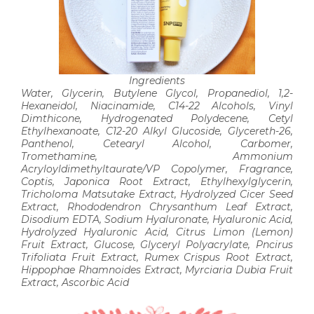
Ingredients
Water, Glycerin, Butylene Glycol, Propanediol, 1,2-
Hexaneidol, Niacinamide, C14-22 Alcohols, Vinyl
Dimthicone, Hydrogenated Polydecene, Cetyl
Ethylhexanoate, C12-20 Alkyl Glucoside, Glycereth-26,
Panthenol, Cetearyl Alcohol, Carbomer,
Tromethamine, Ammonium
Acryloyldimethyltaurate/VP Copolymer, Fragrance,
Coptis, Japonica Root Extract, Ethylhexylglycerin,
Tricholoma Matsutake Extract, Hydrolyzed Cicer Seed
Extract, Rhododendron Chrysanthum Leaf Extract,
Disodium EDTA, Sodium Hyaluronate, Hyaluronic Acid,
Hydrolyzed Hyaluronic Acid, Citrus Limon (Lemon)
Fruit Extract, Glucose, Glyceryl Polyacrylate, Pncirus
Trifoliata Fruit Extract, Rumex Crispus Root Extract,
Hippophae Rhamnoides Extract, Myrciaria Dubia Fruit
Extract, Ascorbic Acid