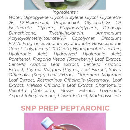
Ingredients :
Water, Dipropylene Glycol, Butylene Glycol, Glycereth-
26, 1,2-Hexanediol, Propanediol, Glycereth-25 CA
Isostearate, Glycerin, Ethylhexylglycerin, Diphenyl
Dimethicone, Triethylhexanoin, Ammonium
Acryloyldimethyltaurate/VP Copolymer, Disodium
EDTA, Fragrance, Sodium Hyaluronate, Biosaccharide
Gum-1, Polyglyceryl-10 Oleate, Hydrogenated Lecithin,
Hyaluronic Acid, Hydrolyzed Hyaluronic Acid,
Panthenol, Fragaria Vesca (Strawberry) Leaf Extract,
Centella Asiatica Leaf Extract, Centella Asiatica
Extract, Thymus Vulgaris (Thyme) Leaf Extract, Salvia
Officinalis (Sage) Leaf Extract, Origanum Majorana
Leaf Extract, Rosmarinus Officinalis (Rosemary) Leaf
Extract, Melissa Officinalis Leaf Extract, Chamomilla
Recutita (Matricaria) Flower Extract, Lavandula
Angustifolia (Lavender) Flower Extract, Madecassoside
SNP PREP PEPTARONIC