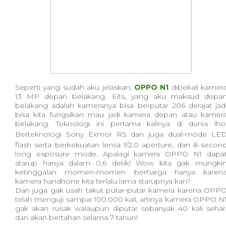
Seperti yang sudah aku jelaskan,
OPPO N1
dibekali kamer
13 MP depan belakang. Eits, yang aku maksud depa
belakang adalah kameranya bisa berputar 206 derajat jad
bisa kita fungsikan mau jadi kamera depan atau kamer
belakang. Teknologi ini pertama kalinya di dunia lho
Berteknologi
Sony Exmor RS dan juga dual-mode LE
flash serta berkekuatan lensa f/2.0 aperture, dan 8-secon
long exposure mode. Apalagi kamera OPPO N1 dapa
starup hanya dalam 0,6 detik! Wow kita gak mungki
ketinggalan momen-momen berharga hanya karen
kamera handhone kita terlalu lama starupnya kan?
Dan juga gak usah takut putar-putar kamera karena OPP
telah menguji sampai 100.000 kali, artinya kamera OPPO N
gak akan rusak walaupun diputar sebanyak 40 kali sehar
dan akan bertahan selama 7 tahun!