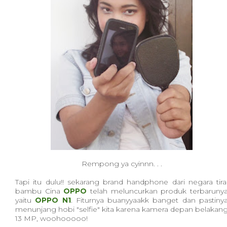
Rempong ya cyinnn. . .
Tapi itu dulu!! sekarang brand handphone dari negara tira
bambu Cina
OPPO
telah meluncurkan produk terbaruny
yaitu
OPPO N1
. Fiturnya buanyyaakk banget dan pastiny
menunjang hobi "selfie" kita karena kamera depan belakan
13 MP, woohooooo!