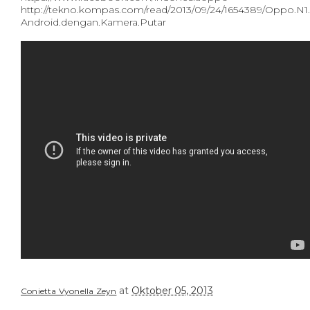
http://tekno.kompas.com/read/2013/09/24/1654389/Oppo.N1.
Android.dengan.Kamera.Putar
at
Oktober 05, 2013
Conietta Vyonella Zeyn