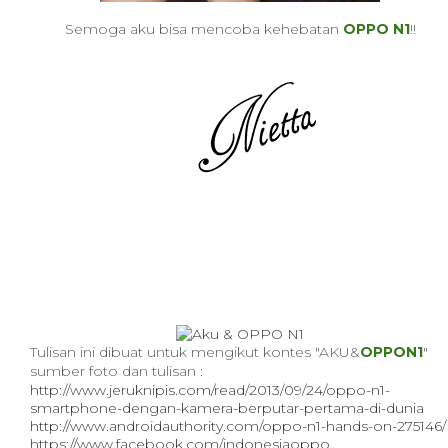
Semoga aku bisa mencoba kehebatan
OPPO N1
!!
Tulisan ini dibuat untuk mengikut kontes "AKU&
OPPON1
"
sumber foto dan tulisan :
http://www.jeruknipis.com/read/2013/09/24/oppo-n1-
smartphone-dengan-kamera-berputar-pertama-di-dunia
http://www.androidauthority.com/oppo-n1-hands-on-275146/
https://www.facebook.com/indonesiaoppo