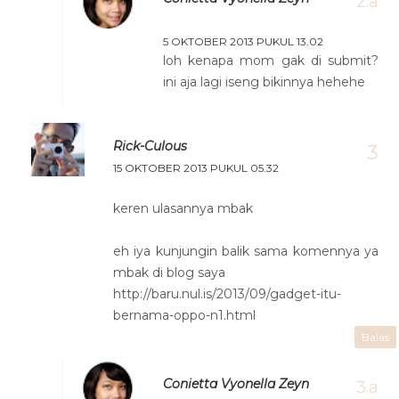
5 OKTOBER 2013 PUKUL 13.02
loh kenapa mom gak di submit?
ini aja lagi iseng bikinnya hehehe
Rick-Culous
15 OKTOBER 2013 PUKUL 05.32
keren ulasannya mbak
eh iya kunjungin balik sama komennya ya
mbak di blog saya
http://baru.nul.is/2013/09/gadget-itu-
bernama-oppo-n1.html
Balas
Conietta Vyonella Zeyn