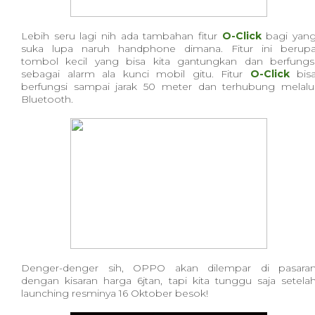
Lebih seru lagi nih ada tambahan fitur
O-Click
bagi yan
suka lupa naruh handphone dimana. Fitur ini berup
tombol kecil yang bisa kita gantungkan dan berfungs
sebagai alarm ala kunci mobil gitu. Fitur
O-Click
bis
berfungsi sampai jarak 50 meter dan terhubung melalu
Bluetooth.
Denger-denger sih, OPPO akan dilempar di pasara
dengan kisaran harga 6jtan, tapi kita tunggu saja setela
launching resminya 16 Oktober besok!