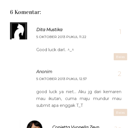
6 Komentar:
Dita Mustika
5 OKTOBER 2013 PUKUL 11.22
Good luck darl.. ^_^
Balas
Anonim
5 OKTOBER 2013 PUKUL 12.57
good luck ya niet... Aku jg dari kemaren
mau ikutan, cuma maju mundur mau
submit apa enggak T_T
Balas
Conietta Vyonella Zeyn