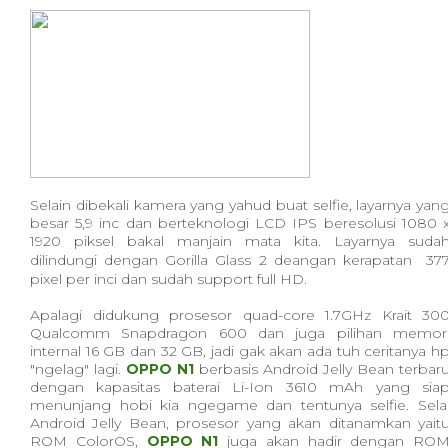
Selain dibekali kamera yang yahud buat selfie, layarnya yan
besar 5,9 inc dan berteknologi LCD IPS beresolusi 1080 
1920 piksel bakal manjain mata kita. Layarnya suda
dilindungi dengan Gorilla Glass 2 deangan kerapatan
37
pixel per inci dan sudah support full HD.
Apalagi didukung prosesor quad-core 1.7GHz Krait 30
Qualcomm Snapdragon 600 dan juga pilihan memor
internal 16 GB dan 32 GB, jadi gak akan ada tuh ceritanya h
"ngelag" lagi.
OPPO N1
berbasis Android Jelly Bean terbar
dengan kapasitas baterai Li-Ion 3610 mAh yang sia
menunjang hobi kia ngegame dan tentunya selfie. Sela
Android Jelly Bean, prosesor yang akan ditanamkan
yait
ROM ColorOS,
OPPO N1
juga akan hadir dengan RO