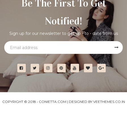
Be The First To Get
Notified!
Sign up for our newsletter to get up - to - date from us
COPYRIGHT © 2018 •
CONIETTA.COM
| DESIGNED BY
VEETHEMES.CO.IN