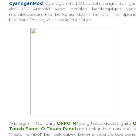
CyanogenMod
. CyanogenMod OS adalah pengembanga
dari OS Android yang berjalan berdampigan yan
membebaskan kita berkerasi dalam tampilan handpon
kita, Your Phone, Your Look, Your Style!
Ada lagi nih fitur baru
OPPO N1
yang harus dicoba, yaitu
Touch Panel
.
O Touch Panel
merupakan bantuan buat s
"mister jempol" biar gak capek bekerja, yaitu berupa pane