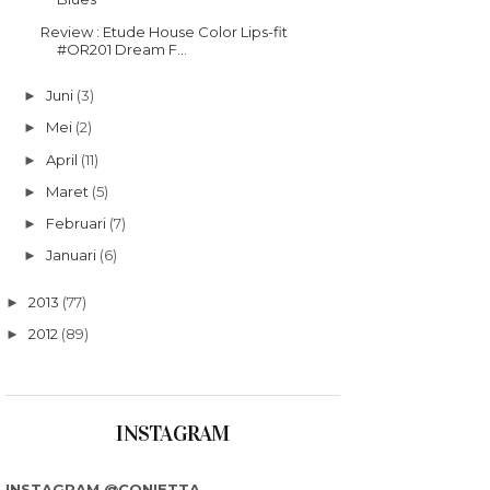
Review : Etude House Color Lips-fit
#OR201 Dream F...
Juni
(3)
►
Mei
(2)
►
April
(11)
►
Maret
(5)
►
Februari
(7)
►
Januari
(6)
►
2013
(77)
►
2012
(89)
►
INSTAGRAM
INSTAGRAM @CONIETTA