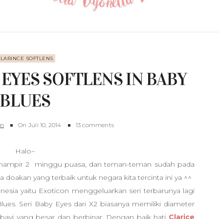
LARINCE SOFTLENS
 EYES SOFTLENS IN BABY
BLUES
yn
On
Juli 10, 2014
13 comments
Halo~
 hampir 2 minggu puasa, dan teman-teman sudah pada
 doakan yang terbaik untuk negara kita tercinta ini ya ^^
donesia yaitu Exoticon menggeluarkan seri terbarunya lagi
Blues. Seri Baby Eyes dari X2 biasanya memiliki diameter
bayi yang besar dan berbinar. Dengan baik hati
Clarice