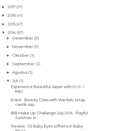
2017
(57)
►
2016
(41)
►
2015
(47)
►
2014
(67)
▼
Desember
(8)
►
November
(9)
►
Oktober
(3)
►
September
(3)
►
Agustus
(5)
►
Juli
(5)
▼
Experience Beautiful Japan with H.I.S. ×
KBJ
Event : Beauty Class with Wardah, tetap
cantik saa...
IBB Make Up Challange July 2014 : Playful
Summer w...
Review : X2 Baby Eyes softlens in Baby
Blues