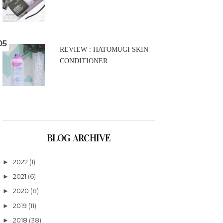
REVIEW : HATOMUGI SKIN
CONDITIONER
BLOG ARCHIVE
2022
(1)
►
2021
(6)
►
2020
(8)
►
2019
(11)
►
2018
(38)
►