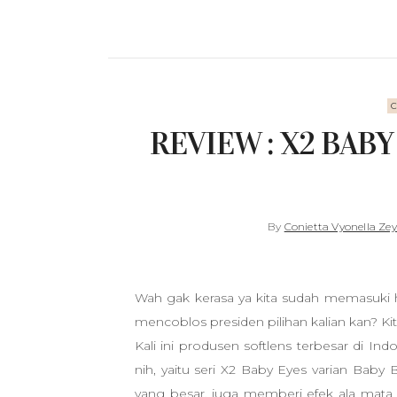
C
REVIEW : X2 BABY
By
Conietta Vyonella Ze
Wah gak kerasa ya kita sudah memasuki
mencoblos presiden pilihan kalian kan? Kita
Kali ini produsen softlens terbesar di In
nih, yaitu seri X2 Baby Eyes varian Baby 
yang besar, juga memberi efek ala mata 