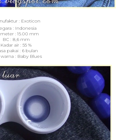
ufaktur : Exoticon
egara : Indonesia
ameter : 15.00 mm
BC : 8,6 mm
Kadar air : 55 %
sa pakai : 6 bulan
 warna : Baby Blues