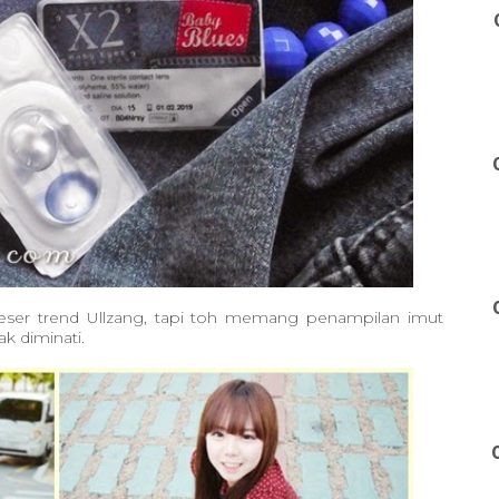
eser trend Ullzang, tapi toh memang penampilan imut
k diminati.