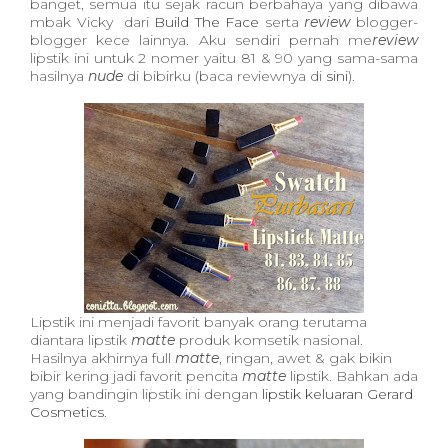
banget, semua itu sejak racun berbahaya yang dibawa
mbak Vicky dari
Build The Face
serta
review
blogger-
blogger kece lainnya. Aku sendiri pernah me
review
lipstik ini untuk 2 nomer yaitu 81 & 90 yang sama-sama
hasilnya
nude
di bibirku (baca reviewnya di
sini
).
Lipstik ini menjadi favorit banyak orang terutama
diantara lipstik
matte
produk komsetik nasional.
Hasilnya akhirnya full
matte
, ringan, awet & gak bikin
bibir kering jadi favorit pencita
matte
lipstik. Bahkan ada
yang bandingin lipstik ini dengan
lipstik keluaran Gerard
Cosmetics
.