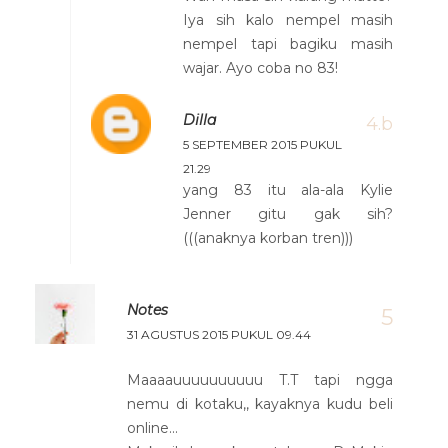
Iya sih kalo nempel masih
nempel tapi bagiku masih
wajar. Ayo coba no 83!
Dilla
5 SEPTEMBER 2015 PUKUL
21.29
yang 83 itu ala-ala Kylie
Jenner gitu gak sih?
(((anaknya korban tren)))
Notes
31 AGUSTUS 2015 PUKUL 09.44
Maaaauuuuuuuuuu T.T tapi ngga
nemu di kotaku,, kayaknya kudu beli
online...