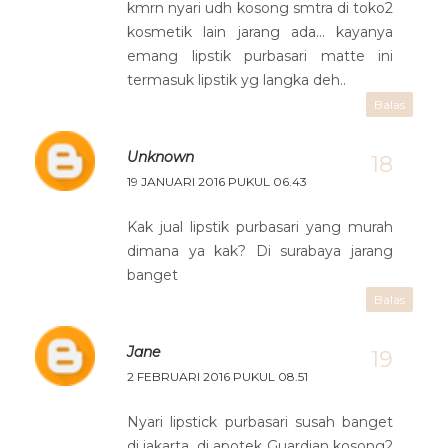
kmrn nyari udh kosong smtra di toko2
kosmetik lain jarang ada... kayanya
emang lipstik purbasari matte ini
termasuk lipstik yg langka deh..
Balas
Unknown
19 JANUARI 2016 PUKUL 06.43
Kak jual lipstik purbasari yang murah
dimana ya kak? Di surabaya jarang
banget
Balas
Jane
2 FEBRUARI 2016 PUKUL 08.51
Nyari lipstick purbasari susah banget
di jakarta, di apotek Guardian kosong2