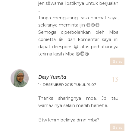
jenis&warna lipstiknya untuk berjualan
..
Tanpa mengurangi rasa hormat saya,
sekiranya meminta ijin 😊😊😊
Semoga diperbolehkan oleh Mba
conietta 😁 dan komentar saya ini
dapat direspons 😀 atas perhatiannya
terima kasih Mba 😊😇😘
Balas
Desy Yusnita
14 DESEMBER 2015 PUKUL 19.07
Thanks sharingnya mba. Jd tau
warna2 nya selain merah hehehe.
Btw kmrn belinya dmn mba?
Balas