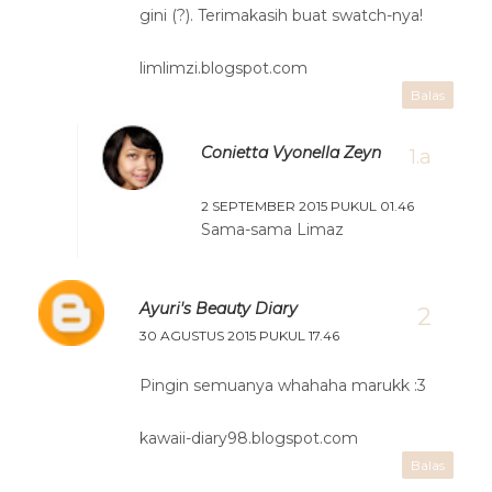
gini (?). Terimakasih buat swatch-nya!
limlimzi.blogspot.com
Balas
Conietta Vyonella Zeyn
2 SEPTEMBER 2015 PUKUL 01.46
Sama-sama Limaz
Ayuri's Beauty Diary
30 AGUSTUS 2015 PUKUL 17.46
Pingin semuanya whahaha marukk :3
kawaii-diary98.blogspot.com
Balas