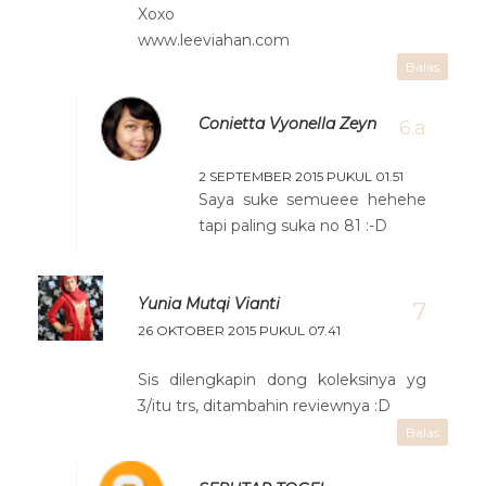
Xoxo
www.leeviahan.com
Balas
Conietta Vyonella Zeyn
2 SEPTEMBER 2015 PUKUL 01.51
Saya suke semueee hehehe
tapi paling suka no 81 :-D
Yunia Mutqi Vianti
26 OKTOBER 2015 PUKUL 07.41
Sis dilengkapin dong koleksinya yg
3/itu trs, ditambahin reviewnya :D
Balas