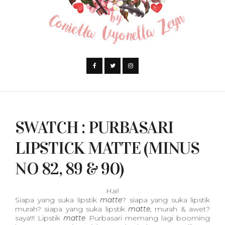
SWATCH : PURBASARI
LIPSTICK MATTE (MINUS
NO 82, 89 & 90)
Hai!
Siapa yang suka lipstik
matte
? siapa yang suka lipstik
murah? siapa yang suka lipstik
matte
, murah & awet?
saya!!! Lipstik
matte
Purbasari memang lagi booming