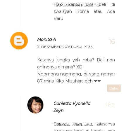
Halo kamu bisa beli di
1 JANUARI 2016 PUKUL 11.51
swalayan Roma atau Ada
Baru
Monita A
31 DESEMBER 2015 PUKUL 19.36
Katanya langka yah mba? Beli non
onlinenya dimana? XD
Ngomong-ngomong, di yang nomor
87 mirip Kiko Mizuhara deh ❤❤
Balas
Conietta Vyonella
Zeyn
Banyak toko sih, biasanya
1 JANUARI 2016 PUKUL 11.52