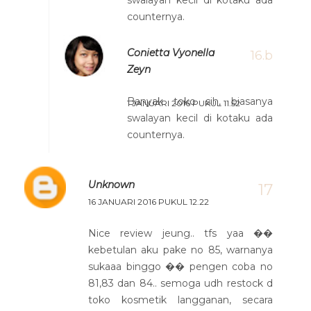
swalayan kecil di kotaku ada
counternya.
Conietta Vyonella
Zeyn
Banyak toko sih, biasanya
1 JANUARI 2016 PUKUL 11.52
swalayan kecil di kotaku ada
counternya.
Unknown
16 JANUARI 2016 PUKUL 12.22
Nice review jeung.. tfs yaa ��
kebetulan aku pake no 85, warnanya
sukaaa binggo �� pengen coba no
81,83 dan 84.. semoga udh restock d
toko kosmetik langganan, secara