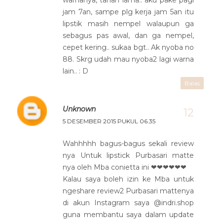
warnanya, tahan lama.. aku pake pagi
jam 7an, sampe plg kerja jam 5an itu
lipstik masih nempel walaupun ga
sebagus pas awal, dan ga nempel,
cepet kering.. sukaa bgt.. Ak nyoba no
88. Skrg udah mau nyoba2 lagi warna
lain.. : D
Balas
Unknown
5 DESEMBER 2015 PUKUL 06.35
Wahhhhh bagus-bagus sekali review
nya Untuk lipstick Purbasari matte
nya oleh Mba conietta ini ❤❤❤❤❤❤
Kalau saya boleh izin ke Mba untuk
ngeshare review2 Purbasari mattenya
di akun Instagram saya @indri.shop
guna membantu saya dalam update