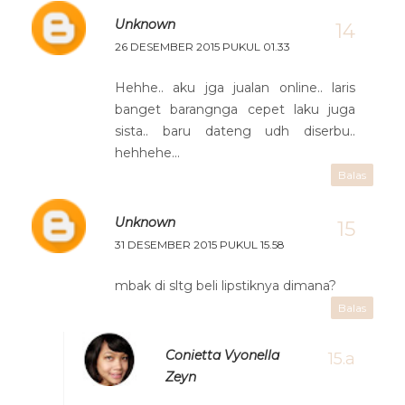
Unknown
26 DESEMBER 2015 PUKUL 01.33
Hehhe.. aku jga jualan online.. laris
banget barangnga cepet laku juga
sista.. baru dateng udh diserbu..
hehhehe...
Balas
Unknown
31 DESEMBER 2015 PUKUL 15.58
mbak di sltg beli lipstiknya dimana?
Balas
Conietta Vyonella
Zeyn