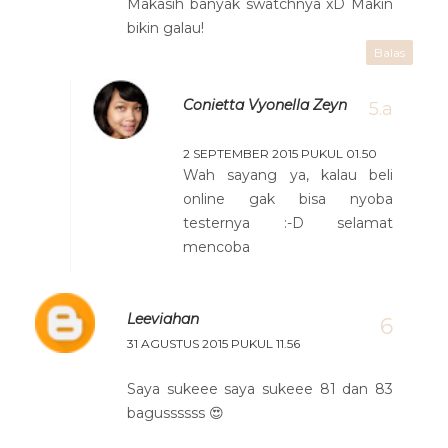
Makasih banyak swatchnya xD Makin
bikin galau!
Balas
Conietta Vyonella Zeyn
2 SEPTEMBER 2015 PUKUL 01.50
Wah sayang ya, kalau beli
online gak bisa nyoba
testernya :-D selamat
mencoba
Leeviahan
31 AGUSTUS 2015 PUKUL 11.56
Saya sukeee saya sukeee 81 dan 83
bagussssss 😍