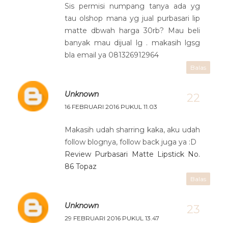
Sis permisi numpang tanya ada yg
tau olshop mana yg jual purbasari lip
matte dbwah harga 30rb? Mau beli
banyak mau dijual lg . makasih lgsg
bla email ya 081326912964
Balas
Unknown
16 FEBRUARI 2016 PUKUL 11.03
Makasih udah sharring kaka, aku udah
follow blognya, follow back juga ya :D
Review Purbasari Matte Lipstick No.
86 Topaz
Balas
Unknown
29 FEBRUARI 2016 PUKUL 13.47