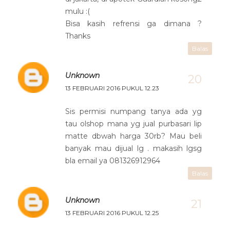
mulu :(
Bisa kasih refrensi ga dimana ?
Thanks
Balas
Unknown
13 FEBRUARI 2016 PUKUL 12.23
Sis permisi numpang tanya ada yg
tau olshop mana yg jual purbasari lip
matte dbwah harga 30rb? Mau beli
banyak mau dijual lg . makasih lgsg
bla email ya 081326912964
Balas
Unknown
13 FEBRUARI 2016 PUKUL 12.25