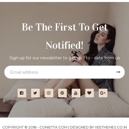
Be The First To Get
Notified!
Sign up for our newsletter to get up - to - date from us
COPYRIGHT © 2018 •
CONIETTA.COM
| DESIGNED BY
VEETHEMES.CO.IN