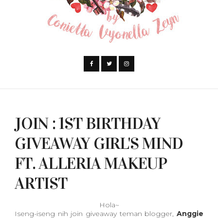
JOIN : 1ST BIRTHDAY
GIVEAWAY GIRL'S MIND
FT. ALLERIA MAKEUP
ARTIST
Hola~
Iseng-iseng nih join giveaway teman blogger,
Anggie