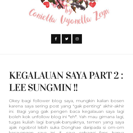
KEGALAUAN SAYA PART 2 :
LEE SUNGMIN !!
Okey bagi follower blog saya, mungkin kalian bosen
karena saya sering post yang "gak penting" akhir-akhir
ini. Bagi yang gak pengen baca kegalauan saya lagi
boleh kok unfollow blog ini *eh*. Yah mau gimana lagi,
tugas kuliah lagi banyak-banyaknya, temen yang saya
ajak ngobrol lebih suka Donghae daripada si om-om
kesayangan saya ini & saya sebagai fans hanya