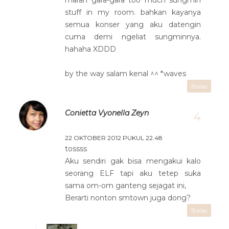
marah gara-gara too much sungmin
stuff in my room. bahkan kayanya
semua konser yang aku datengin
cuma demi ngeliat sungminnya.
hahaha XDDD
by the way salam kenal ^^ *waves
Balas
Conietta Vyonella Zeyn
22 OKTOBER 2012 PUKUL 22.48
tossss
Aku sendiri gak bisa mengakui kalo
seorang ELF tapi aku tetep suka
sama om-om ganteng sejagat ini,
Berarti nonton smtown juga dong?
Balas