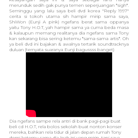
merunduk sedih gak punya temen seperjuangan *sigh*.
Seminggu yang lalu saya beli dvd korea "Reply 1997"
cerita si tokoh utama sih hampir mirip sama saya,
ShiWon (Eunji A pink) ngefans berat sama oppanya
yaitu Tony H.O.T, yah hampir sama ya cuma beda masa
& kalaupun memang realitanya dia ngefans sama Tony
kan sekarang bisa sering ketemu *sama-sama artis*. Oh
ya beli dvd ini bajakan & awalnya tertarik soundtracknya
duluan (ternyata suaranya Eunji bagussss banget)
Dia ngefans sampe rela antri di bank pagi-pagi buat
beli cd H.O.T, rela bolos sekolah buat nonton konser
mereka, bahkan rela tidur di jalan depan rumah Tony
demi ketemu sama dia (nah ini yang mirip, tapi saya