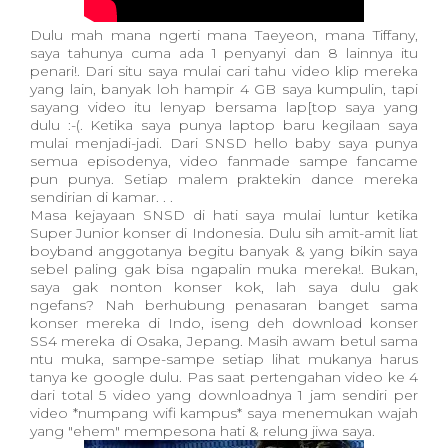
Dulu mah mana ngerti mana Taeyeon, mana Tiffany,
saya tahunya cuma ada 1 penyanyi dan 8 lainnya itu
penari!. Dari situ saya mulai cari tahu video klip mereka
yang lain, banyak loh hampir 4 GB saya kumpulin, tapi
sayang video itu lenyap bersama lap[top saya yang
dulu :-(. Ketika saya punya laptop baru kegilaan saya
mulai menjadi-jadi. Dari SNSD hello baby saya punya
semua episodenya, video fanmade sampe fancame
pun punya. Setiap malem praktekin dance mereka
sendirian di kamar. . .
Masa kejayaan SNSD di hati saya mulai luntur ketika
Super Junior konser di Indonesia. Dulu sih amit-amit liat
boyband anggotanya begitu banyak & yang bikin saya
sebel paling gak bisa ngapalin muka mereka!. Bukan,
saya gak nonton konser kok, lah saya dulu gak
ngefans? Nah berhubung penasaran banget sama
konser mereka di Indo, iseng deh download konser
SS4 mereka di Osaka, Jepang. Masih awam betul sama
ntu muka, sampe-sampe setiap lihat mukanya harus
tanya ke google dulu. Pas saat pertengahan video ke 4
dari total 5 video yang downloadnya 1 jam sendiri per
video *numpang wifi kampus* saya menemukan wajah
yang "ehem" mempesona hati & relung jiwa saya.