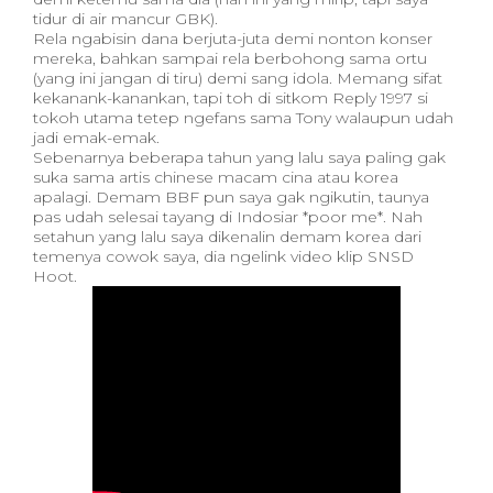
tidur di air mancur GBK).
Rela ngabisin dana berjuta-juta demi nonton konser
mereka, bahkan sampai rela berbohong sama ortu
(yang ini jangan di tiru) demi sang idola. Memang sifat
kekanank-kanankan, tapi toh di sitkom Reply 1997 si
tokoh utama tetep ngefans sama Tony walaupun udah
jadi emak-emak.
Sebenarnya beberapa tahun yang lalu saya paling gak
suka sama artis chinese macam cina atau korea
apalagi. Demam BBF pun saya gak ngikutin, taunya
pas udah selesai tayang di Indosiar *poor me*. Nah
setahun yang lalu saya dikenalin demam korea dari
temenya cowok saya, dia ngelink video klip SNSD
Hoot.