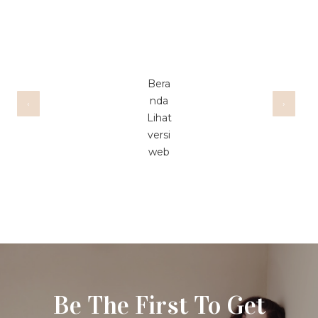
Bera
nda
‹
›
Lihat
versi
web
Be The First To Get