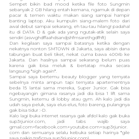
Sempet bikin bad mood ketika file foto Sungmin
sebanyak 2 GB hilang entah kemana, ngamuk di depan
pacar & temen waktu makan siang sampai hampir
banting laptop. Aku kumpulin siang-malem foto dari
awal debut sampai sekarang, eh tau-tau hilang! padahal
itu di DATA D & gak ada yang ngutak-atik selain saya
sendiri (asvvghdffaahdsandjshfmsarethgdfhft)
Dan kegilaan saya sampai batasnya ketika dengan
nekatnya nonton SMTOWN di Jakarta, saya abisin dana
tabungan buat beli tiket, nekat cuma bawa 400rb ke
Jakarta. Dan hasilnya sampai sekarang belum puas
karena gak bisa meluk & bertatap muka secara
langsung *sigh again*.
Sampai saya bertemu beauty blogger yang ternyata
sebelnya minta ampun tapi ternyata apartementnya
beda 15 lantai sama mereka, Super Junior. Gak bisa
ngebayangin gimana rasanya jadi dia bisa 1 lift sama
Sungmin, ketemu di lobby atau gym. Ah kalo jadi dia
udah saya peluk, saya elus-elus, foto bareng, pulangnya
gak bisa tidur :-D.
Kalo lagi buka internet rasanya gak afdol kalo gak buka
sup3rjunior.com, jadi tabs wajib saya
gmail.com+facebook.com+youtube.com+sup3rjunior.
com dan semuanya selalu kebuka setiap harinya *gile
saya naikin traficnya sup3rjunior.com)