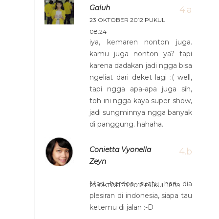
Galuh
23 OKTOBER 2012 PUKUL
08.24
iya, kemaren nonton juga.
kamu juga nonton ya? tapi
karena dadakan jadi ngga bisa
ngeliat dari deket lagi :( well,
tapi ngga apa-apa juga sih,
toh ini ngga kaya super show,
jadi sungminnya ngga banyak
di panggung. hahaha.
Conietta Vyonella
Zeyn
Mari berdoa suatu hari dia
23 OKTOBER 2012 PUKUL 12.39
plesiran di indonesia, siapa tau
ketemu di jalan :-D