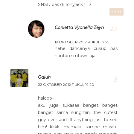
SNSD pas di Tonyjack? :D
Balas
Conietta Vyonella Zeyn
19 OKTOBER 2012 PUKUL 12.25
hehe dancenya cukup pas
nonton smtown aja. .
Galuh
22 OKTOBER 2012 PUKUL 19.20
halooo~~
aku juga sukaaaa banget banget
banget sama sungmin! the cutest
guy ever and i'll anything just to see
him! kkkk. mamaku sampe marah-