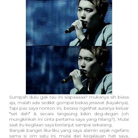
Sumpah dulu gak tau ini siapaaaaa? mukanya sih biasa
aja, malah ada sedikit gompal bekas jerawat (kayaknya).
Tapi pas saya nonton ini, berasa ngelihat auranya keluar
*set dah* & secara langsung bikin deg-degan (oh
mungkinkah ini cinta pertama saya yang hilang?). Mulai
saat itu kegilaan saya berlanjut sampai sekarang.
Banyak banget lika-liku yang saya alamin sejak ngefans
sama si om satu ini, mulai dari kegalauan hati saya,