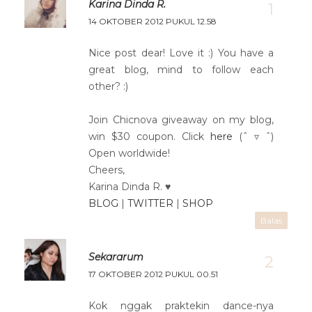
Karina Dinda R.
14 OKTOBER 2012 PUKUL 12.58
Nice post dear! Love it :) You have a
great blog, mind to follow each
other? :)
Join Chicnova giveaway on my blog,
win $30 coupon. Click
here
(ˆ ▿ ˆ)
Open worldwide!
Cheers,
Karina Dinda R. ♥
BLOG
|
TWITTER
|
SHOP
Balas
Sekararum
17 OKTOBER 2012 PUKUL 00.51
Kok nggak praktekin dance-nya