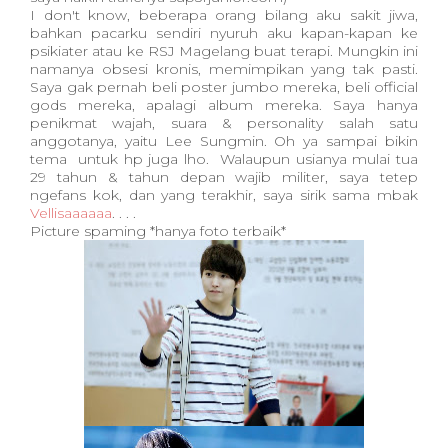
I don't know, beberapa orang bilang aku sakit jiwa,
bahkan pacarku sendiri nyuruh aku kapan-kapan ke
psikiater atau ke RSJ Magelang buat terapi. Mungkin ini
namanya obsesi kronis, memimpikan yang tak pasti.
Saya gak pernah beli poster jumbo mereka, beli official
gods mereka, apalagi album mereka. Saya hanya
penikmat wajah, suara & personality salah satu
anggotanya, yaitu Lee Sungmin. Oh ya sampai bikin
tema untuk hp juga lho. Walaupun usianya mulai tua
29 tahun & tahun depan wajib militer, saya tetep
ngefans kok, dan yang terakhir, saya sirik sama mbak
Vellisaaaaaa
. . . .
Picture spaming *hanya foto terbaik*