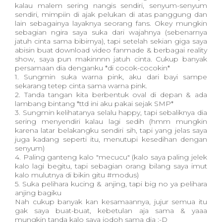
kalau malem sering nangis sendiri, senyum-senyum
sendiri, mimpiin di ajak pelukan di atas panggung dan
lain sebagainya layaknya seorang fans. Okey mungkin
sebagian ngira saya suka dari wajahnya (sebenarnya
jatuh cinta sama bibirnya), tapi setelah sekian giga saya
abisin buat download video fanmade & berbagai reality
show, saya pun makinnnn jatuh cinta. Cukup banyak
persamaan dia denganku *di cocok-cocokin*
1. Sungmin suka warna pink, aku dari bayi sampe
sekarang tetep cinta sama warna pink.
2. Tanda tangan kita berbentuk oval di depan & ada
lambang bintang *ttd ini aku pakai sejak SMP*
3. Sungmin kelihatanya selalu happy, tapi sebaliknya dia
sering menyendiri kalau lagi sedih (hmm mungkin
karena latar belakangku sendiri sih, tapi yang jelas saya
juga kadang seperti itu, menutupi kesedihan dengan
senyum)
4. Paling ganteng kalo "mecucu" (kalo saya paling jelek
kalo lagi begitu, tapi sebagian orang bilang saya imut
kalo mulutnya di bikin gitu #modus)
5. Suka pelihara kucing & anjing, tapi big no ya pelihara
anjing bagiku
Nah cukup banyak kan kesamaannya, jujur semua itu
gak saya buat-buat, kebetulan aja sama & yaaa
mungkin tanda kalo saya jodoh sama dia :-D