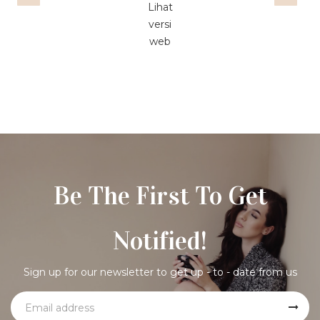
Lihat
versi
web
Be The First To Get
Notified!
Sign up for our newsletter to get up - to - date from us