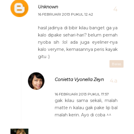
Unknown
16 FEBRUARI 2013 PUKUL 12.42
hasil jadinya di bibir kilau banget ga ya
kalo dipake sehari-hari? belum pernah
nyoba sih :lol ada juga eyeliner-nya
kalo veryme, kemasannya peris kayak
gitu :)
Balas
Conietta Vyonella Zeyn
16 FEBRUARI 2013 PUKUL 17.57
gak kilau sama sekali, malah
matte n kalau gak pake lip bal
malah kerin. Ayo di coba ^^