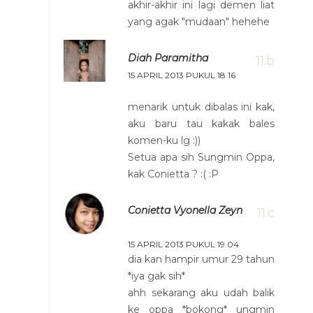
akhir-akhir ini lagi demen liat
yang agak "mudaan" hehehe
Diah Paramitha
15 APRIL 2013 PUKUL 18.16
menarik untuk dibalas ini kak,
aku baru tau kakak bales
komen-ku lg :))
Setua apa sih Sungmin Oppa,
kak Conietta ? :( :P
Conietta Vyonella Zeyn
15 APRIL 2013 PUKUL 19.04
dia kan hampir umur 29 tahun
*iya gak sih*
ahh sekarang aku udah balik
ke oppa *bokong* ungmin