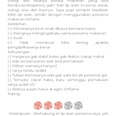
wangi dan rasanya perasa makanan yang rasa
frambosen/raspberry gak? Nah lip stain ini persis sekali,
wangi, rasa dan baunya. Saya juga sempet kepikiran
bikin lip stain sendiri dengan menggunakan pewarna
makanan hehehe.
Kelebihan :
(+) Kemasanya kecil, enak dibawa kemana-mana
(+) Wanginya mengingatkaku sama pewarna makanan
(+) Awet
(+) Tidak membuat bibir kering apabila
pengaplikasianya benar
Kekurangan :
(-) Harganya gak stabil, kalau gak diskon cukup mahal
(-) Ada sensasi panas saat awal pemakaian
(-) Pilihan warnanya hanya 2
(-) Isinya terlalu sedikit
(-) Tulisan kemasanya rada gak suka (ini sih personal aja)
(-) Ternyata cepat habis, baru seminggu pemakaian
isinya sudah 1/2
(-) Belinya susah, harus di agen Oriflame
Rating :
Kesimpulan : Berhubung ini lip stain pertama saya, yah