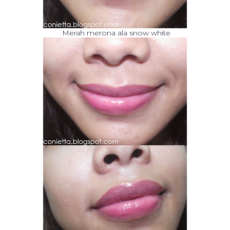
Merah merona ala snow whi
t
e