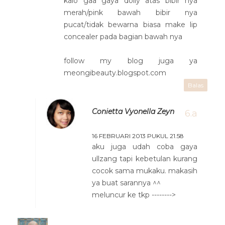
kalo gaa gaya dolly atas bibir nya
merah/pink bawah bibir nya
pucat/tidak bewarna biasa make lip
concealer pada bagian bawah nya
follow my blog juga ya
meongibeauty.blogspot.com
Balas
Conietta Vyonella Zeyn
16 FEBRUARI 2013 PUKUL 21.58
aku juga udah coba gaya
ullzang tapi kebetulan kurang
cocok sama mukaku. makasih
ya buat sarannya ^^
meluncur ke tkp -------->