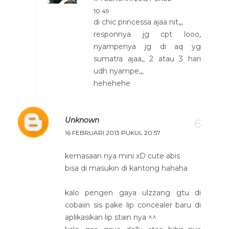
10.49
di chic princessa ajaa nit,,,
responnya jg cpt looo,
nyampenya jg di aq yg
sumatra ajaa,, 2 atau 3 hari
udh nyampe,,,
hehehehe
Unknown
16 FEBRUARI 2013 PUKUL 20.57
kemasaan nya mini xD cute abis
bisa di masukin di kantong hahaha
kalo pengen gaya ulzzang gtu di
cobaiin sis pake lip concealer baru di
aplikasikan lip stain nya ^^