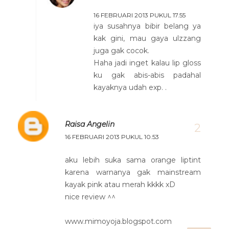
16 FEBRUARI 2013 PUKUL 17.55
iya susahnya bibir belang ya
kak gini, mau gaya ulzzang
juga gak cocok.
Haha jadi inget kalau lip gloss
ku gak abis-abis padahal
kayaknya udah exp. .
Raisa Angelin
16 FEBRUARI 2013 PUKUL 10.53
aku lebih suka sama orange liptint
karena warnanya gak mainstream
kayak pink atau merah kkkk xD
nice review ^^
www.mimoyoja.blogspot.com