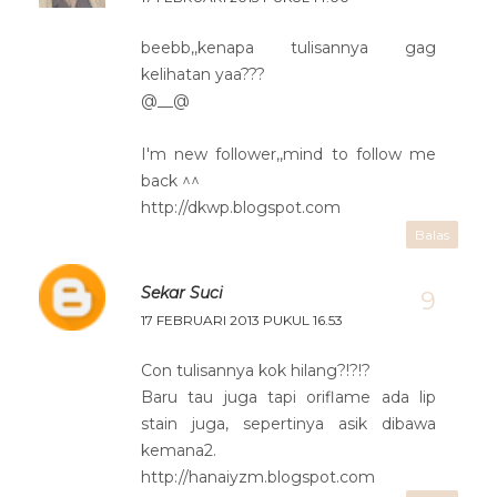
beebb,,kenapa tulisannya gag
kelihatan yaa???
@__@
I'm new follower,,mind to follow me
back ^^
http://dkwp.blogspot.com
Balas
Sekar Suci
17 FEBRUARI 2013 PUKUL 16.53
Con tulisannya kok hilang?!?!?
Baru tau juga tapi oriflame ada lip
stain juga, sepertinya asik dibawa
kemana2.
http://hanaiyzm.blogspot.com