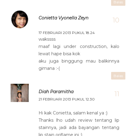
Balas
Conietta Vyonella Zeyn
17 FEBRUARI 2013 PUKUL 18.24
wakssss
maaf lagi under construction, kalo
lewat hape bisa kok
aku juga binggung mau balikinnya
gimana :-(
Balas
Diah Paramitha
21 FEBRUARI 2013 PUKUL 12.30
Hi kak Conietta, salam kenal ya :)
Thanks lho udah review tentang lip
stainnya, jadi ada bayangan tentang
lip stain oriflame ini :)