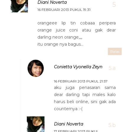
Diani Noverta
16 FEBRUARI 2013 PUKUL 19.31
orangeee lip tin cobaaa peripera
orange juice coni atau gak dear
darling neon orange,,,,
itu orange nya bagus...
Balas
Conietta Vyonella Zeyn
16 FEBRUARI 2013 PUKUL 21.57
aku juga penasaran sama
dear darling tapi males kalo
harus beli online, sini gak ada
counternya :-(
Diani Noverta
17 FEBRUARI 2013 PUKUL