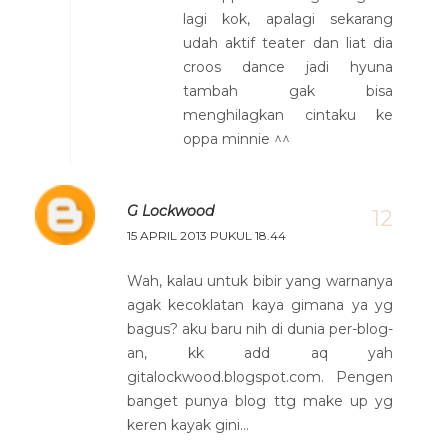
lagi kok, apalagi sekarang
udah aktif teater dan liat dia
croos dance jadi hyuna
tambah gak bisa
menghilagkan cintaku ke
oppa minnie ^^
G Lockwood
15 APRIL 2013 PUKUL 18.44
Wah, kalau untuk bibir yang warnanya
agak kecoklatan kaya gimana ya yg
bagus? aku baru nih di dunia per-blog-
an, kk add aq yah
gitalockwood.blogspot.com. Pengen
banget punya blog ttg make up yg
keren kayak gini...