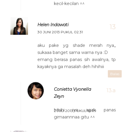
kecil-kecilan ^^
Helen Indawati
30 JUNI 2013 PUKUL 02.31
aku pake yg shade merah nya,,
sukaaa banget sama warna nya :D
emang berasa panas sih awalnya, tp
kayaknya ga masalah deh hihihiii
Balas
Conietta Vyonella
Zeyn
hihihi iya agak panas
2 JULI 2013 PUKUL 18.09
gimaannnaa gitu ^^