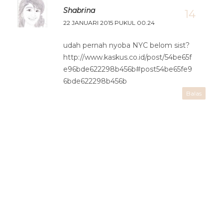
Shabrina
22 JANUARI 2015 PUKUL 00.24
udah pernah nyoba NYC belom sist?
http://www.kaskus.co.id/post/54be65f
e96bde622298b456b#post54be65fe9
6bde622298b456b
Balas