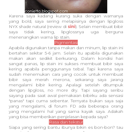
Karena saya kadang kurang suka dengan warnanya
yang bold, saya sering melapisinya dengan lipgloss
NYX shade natural (review di
sini
). Selain membuat bibir
saya tidak kering, lipglossnya uga berguna
menenangkan warna lip stain.
Pigmentasi
Apabila digunakan tanpa makan dan minum, lip stain ini
bertahan sekitar 5-6 jam. Selain itu apabila digunakan
makan akan sedikit berkurang. Dalam kondisi hari
sangat panas, lip stain ini sukses membuat bibir saya
kering apabila penggunanya tebal. Tapi karena saya
sudah menemukan cara yang cocok untuk membuat
bibir saya merah merona, sekarang saya jarang
mengalami bibir kering. Apalagi setelah ditumpuk
dengan lipgloss, no more dry. Tapi sayang seribu
sayang pada saat awal pemakaian bibirku ada sensasi
"panas" tapi cuma sebentar. Ternyata bukan saya saja
yang mengalami, di forum FD ada beberapa orang
yang mengalami hal yang sama kayak saya. Adakah
yang bisa memberikan penjelasan kepada saya?
Rasa dan tekstur
Siapa yang sering bantu ibunya bikin es bon-bon? tau