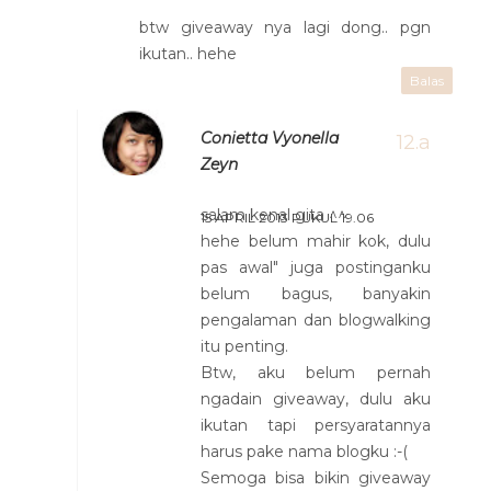
btw giveaway nya lagi dong.. pgn
ikutan.. hehe
Balas
Conietta Vyonella
Zeyn
salam kenal gita ^^
15 APRIL 2013 PUKUL 19.06
hehe belum mahir kok, dulu
pas awal" juga postinganku
belum bagus, banyakin
pengalaman dan blogwalking
itu penting.
Btw, aku belum pernah
ngadain giveaway, dulu aku
ikutan tapi persyaratannya
harus pake nama blogku :-(
Semoga bisa bikin giveaway