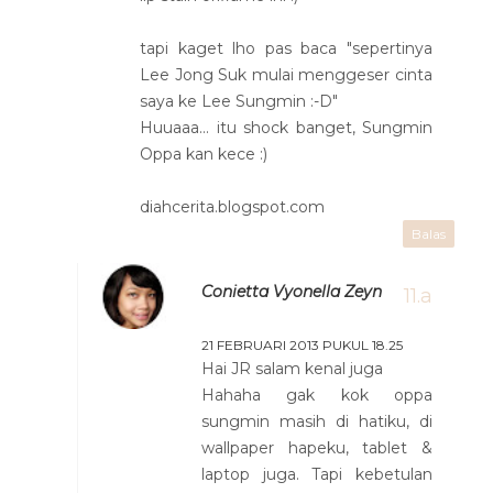
tapi kaget lho pas baca "sepertinya
Lee Jong Suk mulai menggeser cinta
saya ke Lee Sungmin :-D"
Huuaaa... itu shock banget, Sungmin
Oppa kan kece :)
diahcerita.blogspot.com
Balas
Conietta Vyonella Zeyn
21 FEBRUARI 2013 PUKUL 18.25
Hai JR salam kenal juga
Hahaha gak kok oppa
sungmin masih di hatiku, di
wallpaper hapeku, tablet &
laptop juga. Tapi kebetulan