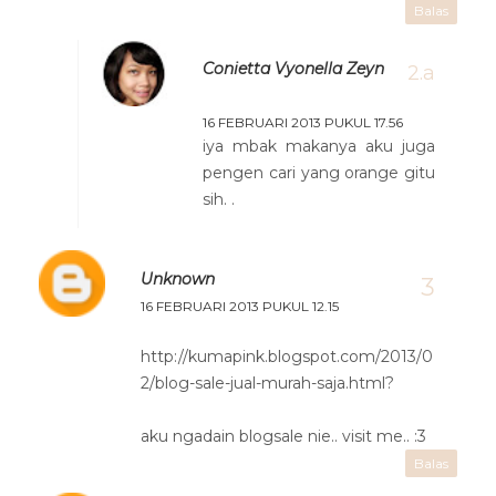
Balas
Conietta Vyonella Zeyn
16 FEBRUARI 2013 PUKUL 17.56
iya mbak makanya aku juga
pengen cari yang orange gitu
sih. .
Unknown
16 FEBRUARI 2013 PUKUL 12.15
http://kumapink.blogspot.com/2013/0
2/blog-sale-jual-murah-saja.html?
aku ngadain blogsale nie.. visit me.. :3
Balas