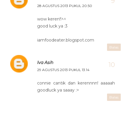
28 AGUSTUS 2013 PUKUL 20.50
wow keren!!^^
good luck ya :3
iamfoodeater.blogspot.com
Balas
Iva Asih
29 AGUSTUS 2013 PUKUL 13.14
connie cantik dan kerennnn! aaaaah
goodluck ya saaay :>
Balas