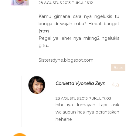
28 AGUSTUS 2013 PUKUL 16.12
Kamu gimana cara nya ngelukis tu
bunga di wajah mba? Hebat banget
(♥o♥)
Pegel ya leher nya miring2 ngelukis
gitu..
Sistersdyne.blogspot.com
Balas
Conietta Vyonella Zeyn
28 AGUSTUS 2013 PUKUL 17.03
hihi iya lumayan tapi asik
walaupun hasilnya berantakan
hehehe