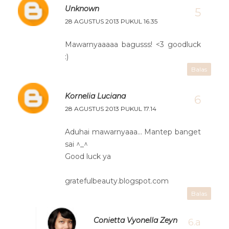
Unknown
28 AGUSTUS 2013 PUKUL 16.35
Mawarnyaaaaa bagusss! <3 goodluck
:)
Balas
Kornelia Luciana
28 AGUSTUS 2013 PUKUL 17.14
Aduhai mawarnyaaa... Mantep banget
sai ^_^
Good luck ya
gratefulbeauty.blogspot.com
Balas
Conietta Vyonella Zeyn