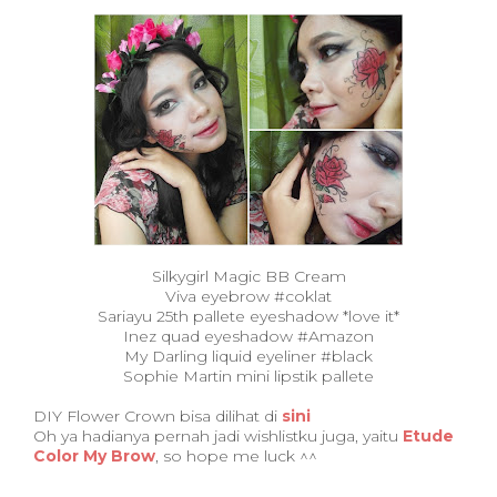
Silkygirl Magic BB Cream
Viva eyebrow #coklat
Sariayu 25th pallete eyeshadow *love it*
Inez quad eyeshadow #Amazon
My Darling liquid eyeliner #black
Sophie Martin mini lipstik pallete
DIY Flower Crown bisa dilihat di
sini
Oh ya hadianya pernah jadi wishlistku juga, yaitu
Etude
Color My Brow
, so hope me luck ^^