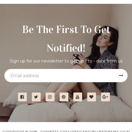
Be The First To Get
Notified!
Sign up for our newsletter to get up - to - date from us
COPYRIGHT © 2018 •
CONIETTA.COM
| DESIGNED BY
VEETHEMES.CO.IN