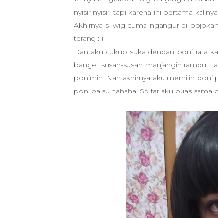
nyisir-nyisir, tapi karena ini pertama kal
Akhirnya si wig cuma ngangur di pojoka
terang :-(
Dan aku cukup suka dengan poni rata kar
banget susah-susah manjangin rambut tap
ponimin. Nah akhirnya aku memilih poni p
poni palsu hahaha. So far aku puas sama 