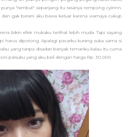
inya punya "rambut" sepanjang itu rasanya rempong cyiinnn.
n dan gak berani aku bawa keluar karena warnaya cukup
ena bikin efek mukaku terlihat lebih muda. Tapi sayang
i harus dipotong. Apalagi pacarku kurang suka sama si
alsu yang tanpa disadari banyak temanku kalau itu cuma
poni palsuku yang aku beli dengan harga Rp. 30.000