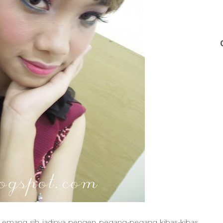
!! emang sih jadinya pengen pegang-pegang kibas-kibas