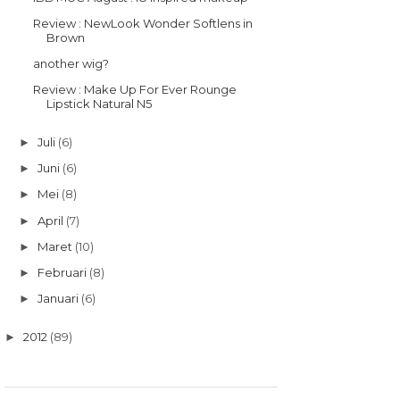
Review : NewLook Wonder Softlens in
Brown
another wig?
Review : Make Up For Ever Rounge
Lipstick Natural N5
Juli
(6)
►
Juni
(6)
►
Mei
(8)
►
April
(7)
►
Maret
(10)
►
Februari
(8)
►
Januari
(6)
►
2012
(89)
►