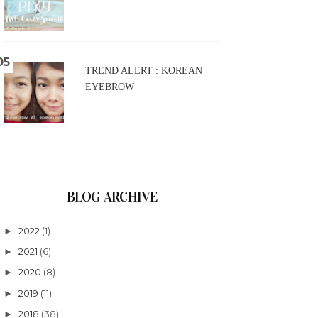
TREND ALERT : KOREAN
EYEBROW
BLOG ARCHIVE
2022
(1)
►
2021
(6)
►
2020
(8)
►
2019
(11)
►
2018
(38)
►