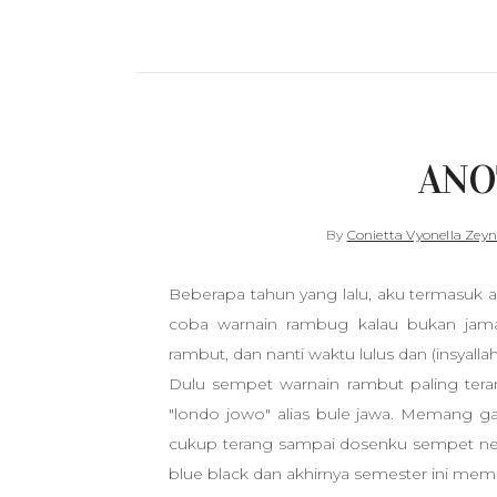
ANO
By
Conietta Vyonella Zeyn
Beberapa tahun yang lalu, aku termasuk 
coba warnain rambug kalau bukan jama
rambut, dan nanti waktu lulus dan (insyal
Dulu sempet warnain rambut paling teran
"londo jowo" alias bule jawa. Memang 
cukup terang sampai dosenku sempet neg
blue black dan akhirnya semester ini memi