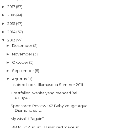
2017
(57)
►
2016
(41)
►
2015
(47)
►
2014
(67)
►
2013
(77)
▼
Desember
(5)
►
November
(3)
►
Oktober
(5)
►
September
(5)
►
Agustus
(8)
▼
Inspired Look : Illamasqua Summer 2011
Crestfallen, wanita yang mencari jati
dirinya. . .
Sponsored Review : X2 Baby Vouge Aqua
Diamond soft...
My wishlist *again*
IBB MUC August : IU inspired makeup