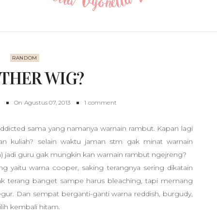
RANDOM
THER WIG?
On
Agustus 07, 2013
1 comment
addicted sama yang namanya warnain rambut. Kapan lagi
n kuliah? selain waktu jaman stm gak minat warnain
lah) jadi guru gak mungkin kan warnain rambut ngejreng?
g yaitu warna cooper, saking terangnya sering dikatain
gak terang banget sampe harus bleaching, tapi memang
ur. Dan sempat berganti-ganti warna reddish, burgudy,
lih kembali hitam.