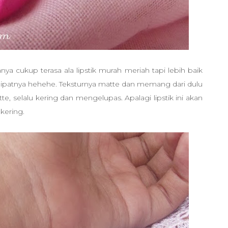
ya cukup terasa ala lipstik murah meriah tapi lebih baik
2x lipatnya hehehe. Teksturnya matte dan memang dari dulu
e, selalu kering dan mengelupas. Apalagi lipstik ini akan
 kering.