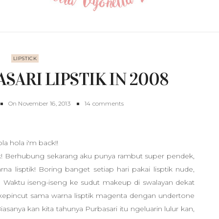
LIPSTICK
SARI LIPSTIK IN 2008
On
November 16, 2013
14 comments
la hola i'm back!!
ik! Berhubung sekarang aku punya rambut super pendek,
a lisptik! Boring banget setiap hari pakai lisptik nude,
 Waktu iseng-iseng ke sudut makeup di swalayan dekat
u kepincut sama warna lisptik magenta dengan undertone
 Biasanya kan kita tahunya Purbasari itu ngeluarin lulur kan,