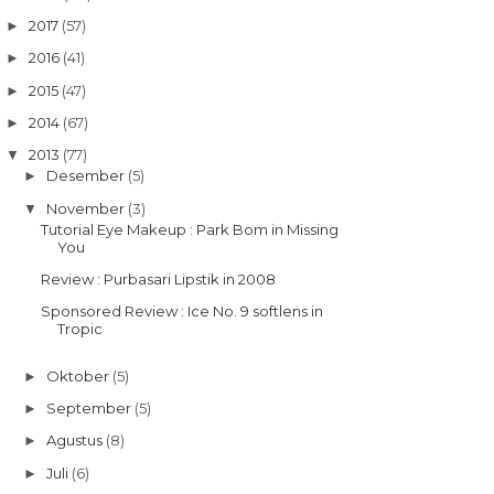
2017
(57)
►
2016
(41)
►
2015
(47)
►
2014
(67)
►
2013
(77)
▼
Desember
(5)
►
November
(3)
▼
Tutorial Eye Makeup : Park Bom in Missing
You
Review : Purbasari Lipstik in 2008
Sponsored Review : Ice No. 9 softlens in
Tropic
Oktober
(5)
►
September
(5)
►
Agustus
(8)
►
Juli
(6)
►