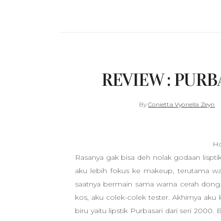
REVIEW : PURBA
By
Conietta Vyonella Zeyn
Ho
Rasanya gak bisa deh nolak godaan lispt
aku lebih fokus ke makeup, terutama warn
saatnya bermain sama warna cerah dong.
kos, aku colek-colek tester. Akhirnya ak
biru yaitu lipstik Purbasari dari seri 2000.