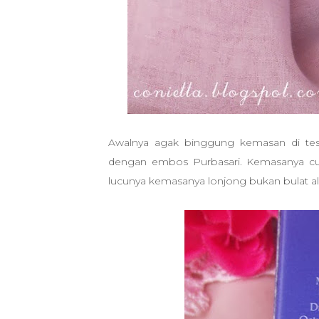
Awalnya agak binggung kemasan di test
dengan embos Purbasari. Kemasanya c
lucunya kemasanya lonjong bukan bulat alias