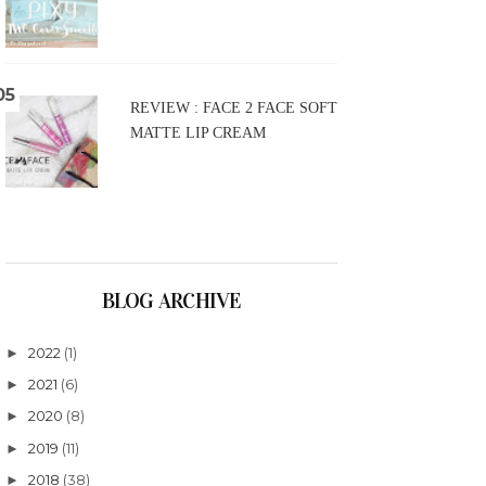
REVIEW : FACE 2 FACE SOFT
MATTE LIP CREAM
BLOG ARCHIVE
2022
(1)
►
2021
(6)
►
2020
(8)
►
2019
(11)
►
2018
(38)
►