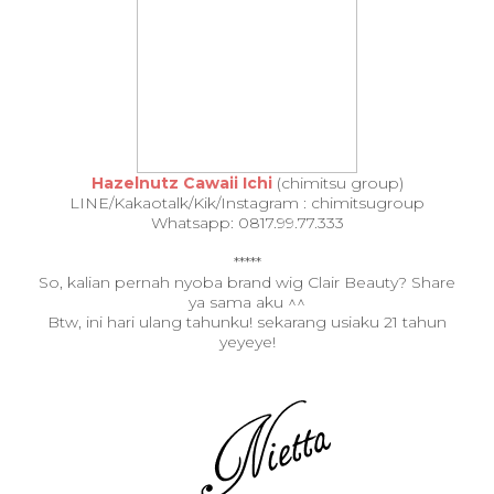
Hazelnutz Cawaii Ichi
(chimitsu group)
LINE/Kakaotalk/Kik/Instagram : chimitsugroup
Whatsapp: 0817.99.77.333
*****
So, kalian pernah nyoba brand wig Clair Beauty? Share
ya sama aku ^^
Btw, ini hari ulang tahunku! sekarang usiaku 21 tahun
yeyeye!