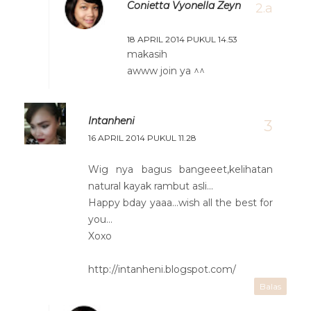
Conietta Vyonella Zeyn
18 APRIL 2014 PUKUL 14.53
makasih
awww join ya ^^
Intanheni
16 APRIL 2014 PUKUL 11.28
Wig nya bagus bangeeet,kelihatan
natural kayak rambut asli...
Happy bday yaaa...wish all the best for
you...
Xoxo
http://intanheni.blogspot.com/
Balas