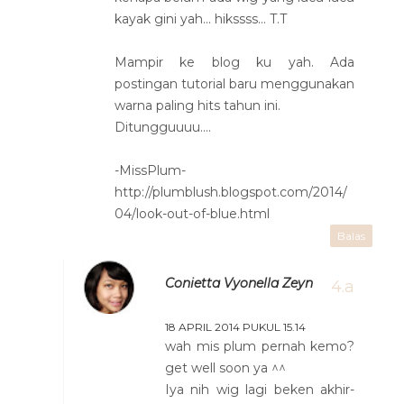
kayak gini yah... hikssss... T.T
Mampir ke blog ku yah. Ada
postingan tutorial baru menggunakan
warna paling hits tahun ini.
Ditungguuuu....
-MissPlum-
http://plumblush.blogspot.com/2014/
04/look-out-of-blue.html
Balas
Conietta Vyonella Zeyn
18 APRIL 2014 PUKUL 15.14
wah mis plum pernah kemo?
get well soon ya ^^
Iya nih wig lagi beken akhir-