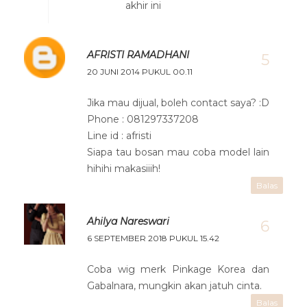
akhir ini
AFRISTI RAMADHANI
20 JUNI 2014 PUKUL 00.11
Jika mau dijual, boleh contact saya? :D
Phone : 081297337208
Line id : afristi
Siapa tau bosan mau coba model lain
hihihi makasiiih!
Balas
Ahilya Nareswari
6 SEPTEMBER 2018 PUKUL 15.42
Coba wig merk Pinkage Korea dan
Gabalnara, mungkin akan jatuh cinta.
Balas