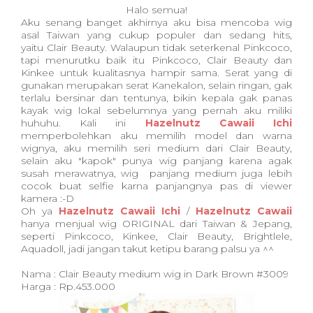
Halo semua!
Aku senang banget akhirnya aku bisa mencoba wig
asal Taiwan yang cukup populer dan sedang hits,
yaitu Clair Beauty. Walaupun tidak seterkenal Pinkcoco,
tapi menurutku baik itu Pinkcoco, Clair Beauty dan
Kinkee untuk kualitasnya hampir sama. Serat yang di
gunakan merupakan serat Kanekalon, selain ringan, gak
terlalu bersinar dan tentunya, bikin kepala gak panas
kayak wig lokal sebelumnya yang pernah aku miliki
huhuhu. Kali ini
Hazelnutz Cawaii Ichi
memperbolehkan aku memilih model dan warna
wignya, aku memilih seri medium dari Clair Beauty,
selain aku "kapok" punya wig panjang karena agak
susah merawatnya, wig panjang medium juga lebih
cocok buat selfie karna panjangnya pas di viewer
kamera :-D
Oh ya
Hazelnutz Cawaii Ichi
/
Hazelnutz Cawaii
hanya menjual wig ORIGINAL dari Taiwan & Jepang,
seperti Pinkcoco, Kinkee, Clair Beauty, Brightlele,
Aquadoll, jadi jangan takut ketipu barang palsu ya ^^
Nama : Clair Beauty medium wig in Dark Brown #3009
Harga : Rp.453.000