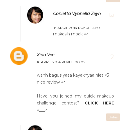
Conietta Vyonella Zeyn
18 APRIL 2014 PUKUL 14.50
makasih mbak ^^
Xiao Vee
16 APRIL 2014 PUKUL 00.02
wahh bagus yaaa kayaknyaa niet <3
nice review ^^
Have you joined my quick makeup
challenge contest?
CLICK HERE
^___^
Balas