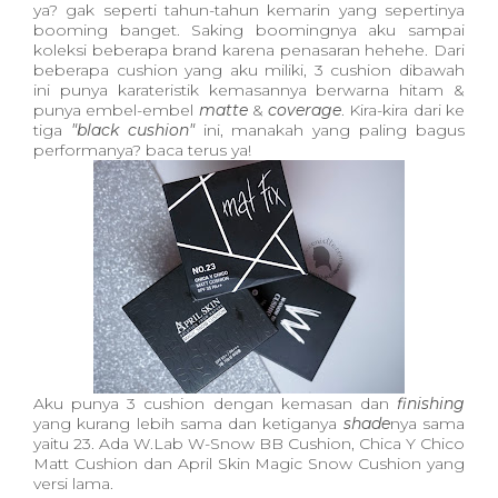
ya? gak seperti tahun-tahun kemarin yang sepertinya
booming banget. Saking boomingnya aku sampai
koleksi beberapa brand karena penasaran hehehe. Dari
beberapa cushion yang aku miliki, 3 cushion dibawah
ini punya karateristik kemasannya berwarna hitam &
punya embel-embel
matte
&
coverage
. Kira-kira dari ke
tiga
"black cushion"
ini, manakah yang paling bagus
performanya? baca terus ya!
Aku punya 3 cushion dengan kemasan dan
finishing
yang kurang lebih sama dan ketiganya
shade
nya sama
yaitu 23. Ada W.Lab W-Snow BB Cushion, Chica Y Chico
Matt Cushion dan April Skin Magic Snow Cushion yang
versi lama.