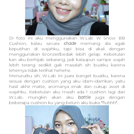
Di foto ini aku menggunakan W.Lab W Snow BB
Cushion, kalau secara
shade
memang dia agak
keputihan di wajahku, tapi bisa di akali dengan
menggunakan bronzer/bedak lebih gelap. Kebetulan
kan aku berhijab sekarang, jadi kalaupun sampe wajah
lebih terang sedikit gak masalah sih buatku karena
lehernya tidak terlihat hehehe.
Menurutku sih, W.Lab ini juara banget buatku, karena
sesuai dengan cushion yang aku idam-idamkan, yaitu
hasil akhir matte, aromanya enak dan cukup awet di
wajahku. Kebetulan aku masih ada 1 cushion lagi dari
W.Lab, mungkin akan aku
battle
juga dengan
beberapa cushion ku yang belum aku buka *fiuhhh*.