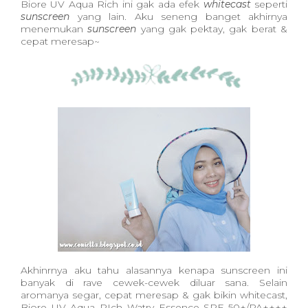
Biore UV Aqua Rich ini gak ada efek
whitecast
seperti
sunscreen
yang lain. Aku seneng banget akhirnya
menemukan
sunscreen
yang gak pektay, gak berat &
cepat meresap~
Akhinrnya aku tahu alasannya kenapa sunscreen ini
banyak di rave cewek-cewek diluar sana. Selain
aromanya segar, cepat meresap & gak bikin whitecast,
Biore UV Aqua RIch Watry Essence SPF 50+/PA++++