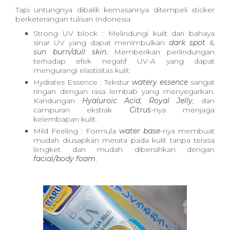
Tapi untungnya dibalik kemasannya ditempeli sticker
berketerangan tulisan Indonesia
Strong UV block : Melindungi kulit dari bahaya
sinar UV yang dapat menimbulkan
dark spot
&
sun burn/dull skin
. Memberikan perlindungan
terhadap efek negatif UV-A yang dapat
mengurangi elastisitas kulit
Hydrates Essence : Tekstur
watery essence
sangat
ringan dengan rasa lembab yang menyegarkan.
Kandungan
Hyaluroic Acid
,
Royal Jelly
, dan
campuran ekstrak
Citrus
-nya menjaga
kelembapan kulit.
Mild Feeling : Formula
water base
-nya membuat
mudah diusapkan merata pada kulit tanpa terasa
lengket dan mudah dibersihkan dengan
facial/body foam
.