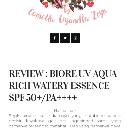
REVIEW : BIORE UV AQUA
RICH WATERY ESSENCE
SPF 50+/PA++++
Hai hai hai~
Sejak pindah ke Indramayu yang notabene daerah
pesisir, kayaknya gak bisa ngehindari sama yang
namanya tersengat matahari. Dan yang namanya pakai