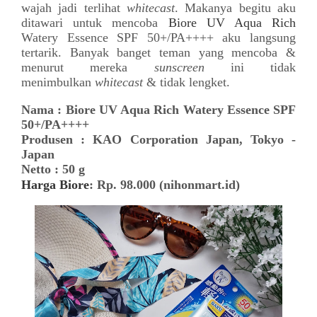
wajah jadi terlihat
whitecast
. Makanya begitu aku
ditawari untuk mencoba
Biore UV Aqua Rich
Watery Essence SPF 50+/PA++++ aku langsung
tertarik. Banyak banget teman yang mencoba &
menurut mereka
sunscreen
ini tidak
menimbulkan
whitecast
& tidak lengket.
Nama : Biore UV Aqua Rich Watery Essence SPF
50+/PA++++
Produsen : KAO Corporation Japan, Tokyo -
Japan
Netto : 50 g
Harga
Biore
: Rp. 98.000 (nihonmart.id)