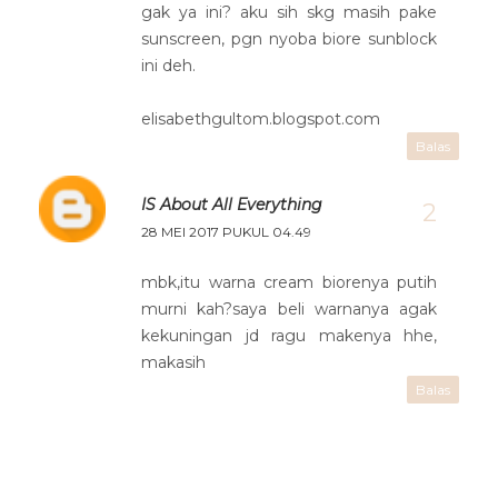
gak ya ini? aku sih skg masih pake
sunscreen, pgn nyoba biore sunblock
ini deh.
elisabethgultom.blogspot.com
Balas
IS About All Everything
28 MEI 2017 PUKUL 04.49
mbk,itu warna cream biorenya putih
murni kah?saya beli warnanya agak
kekuningan jd ragu makenya hhe,
makasih
Balas