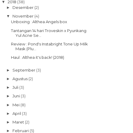
2018
(38)
▼
Desember
(2)
►
November
(4)
▼
Unboxing : Althea Angels box
Tantangan 14 hari Troveskin x Pyunkang
Yul Acne Se...
Review : Pond's Instabright Tone Up Milk
Mask (Plu...
Haul : Althea it's back! (2018)
September
(3)
►
Agustus
(2)
►
Juli
(3)
►
Juni
(3)
►
Mei
(8)
►
April
(3)
►
Maret
(2)
►
Februari
(5)
►