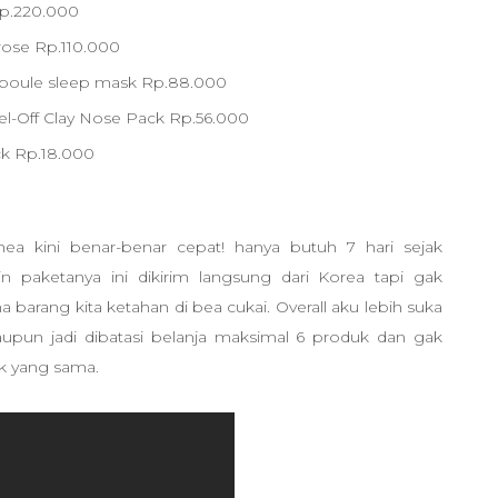
Rp.220.000
t rose Rp.110.000
poule sleep mask Rp.88.000
el-Off Clay Nose Pack Rp.56.000
ck Rp.18.000
hea kini benar-benar cepat! hanya butuh 7 hari sejak
 paketanya ini dikirim langsung dari Korea tapi gak
 barang kita ketahan di bea cukai. Overall aku lebih suka
aupun jadi dibatasi belanja maksimal 6 produk dan gak
duk yang sama.