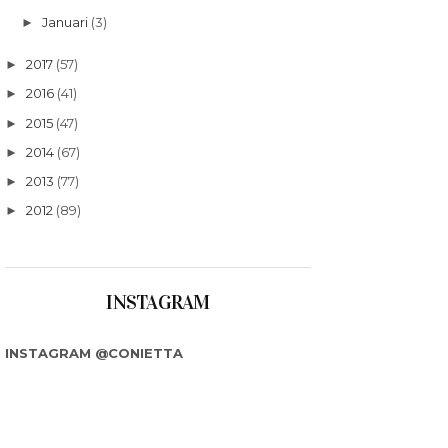
Januari
(3)
►
2017
(57)
►
2016
(41)
►
2015
(47)
►
2014
(67)
►
2013
(77)
►
2012
(89)
►
INSTAGRAM
INSTAGRAM @CONIETTA