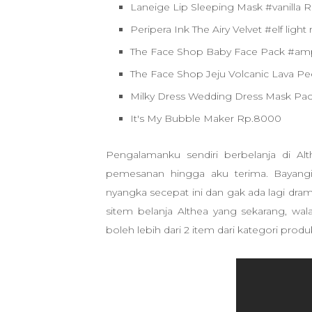
Laneige Lip Sleeping Mask #vanilla 
Peripera Ink The Airy Velvet #elf ligh
The Face Shop Baby Face Pack #am
The Face Shop Jeju Volcanic Lava Pe
Milky Dress Wedding Dress Mask Pa
It's My Bubble Maker Rp.8000
Pengalamanku sendiri berbelanja di Alt
pemesanan hingga aku terima. Bayangin
nyangka secepat ini dan gak ada lagi drama
sitem belanja Althea yang sekarang, wal
boleh lebih dari 2 item dari kategori pro