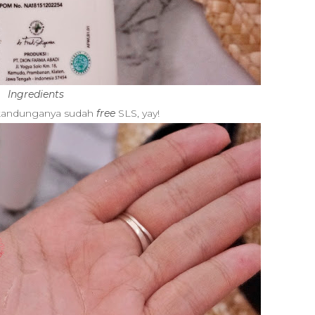
Ingredients
t kandunganya sudah
free
SLS, yay!