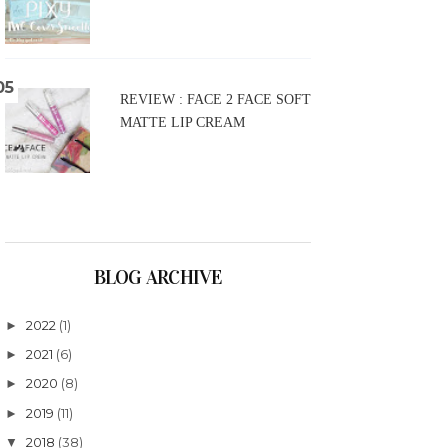
REVIEW : FACE 2 FACE SOFT
MATTE LIP CREAM
BLOG ARCHIVE
2022
(1)
►
2021
(6)
►
2020
(8)
►
2019
(11)
►
2018
(38)
▼