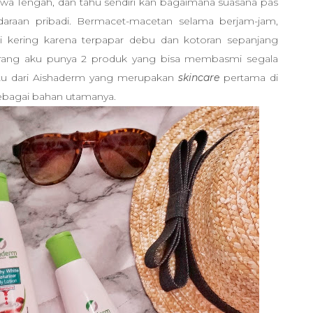
Jawa Tengah, dan tahu sendiri kan bagaimana suasana pas
raan pribadi. Bermacet-macetan selama berjam-jam,
adi kering karena terpapar debu dan kotoran sepanjang
 sekarang aku punya 2 produk yang bisa membasmi segala
aitu dari Aishaderm yang merupakan
skincare
pertama di
ebagai bahan utamanya.