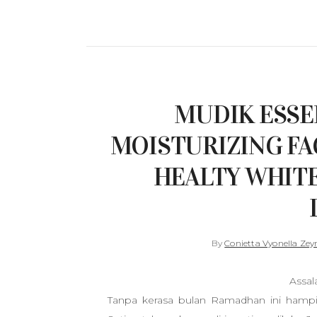
MUDIK ESSE
MOISTURIZING FA
HEALTY WHIT
By
Conietta Vyonella Zey
Assa
Tanpa kerasa bulan Ramadhan ini hampir