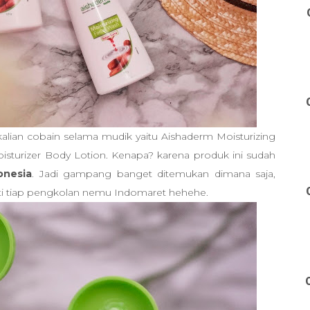
alian cobain selama mudik yaitu Aishaderm Moisturizing
isturizer Body Lotion. Kenapa? karena produk ini sudah
onesia
. Jadi gampang banget ditemukan dimana saja,
asti tiap pengkolan nemu Indomaret hehehe.