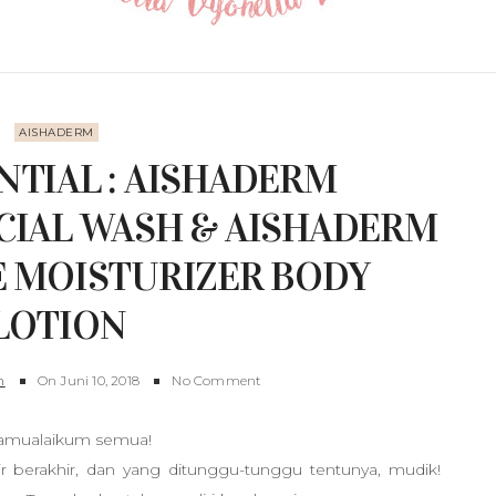
AISHADERM
NTIAL : AISHADERM
CIAL WASH & AISHADERM
E MOISTURIZER BODY
LOTION
n
On
Juni 10, 2018
No Comment
lamualaikum semua!
 berakhir, dan yang ditunggu-tunggu tentunya, mudik!